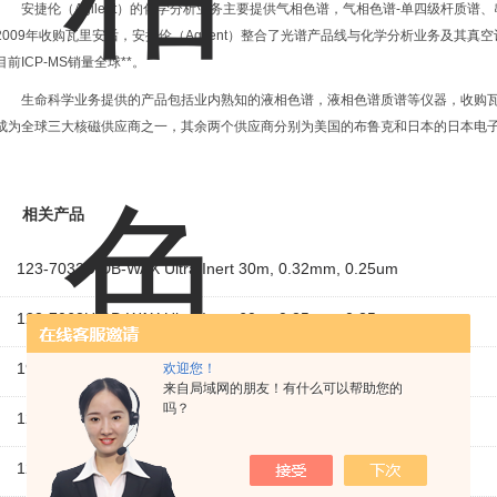
安捷伦（Agilent）的化学分析业务主要提供气相色谱，气相色谱-单四级杆质谱
2009年收购瓦里安后，安捷伦（Agilent）整合了光谱产品线与化学分析业务及其真空设
目前ICP-MS销量全球**。
生命科学业务提供的产品包括业内熟知的液相色谱，液相色谱质谱等仪器，收购瓦里安
成为全球三大核磁供应商之一，其余两个供应商分别为美国的布鲁克和日本的日本电
相关产品
123-7032UIDB-WAX Ultra Inert 30m, 0.32mm, 0.25um
122-7062UIDB-WAX Ultra Inert 60m, 0.25mm, 0.25um
19091F-433气相色谱柱HP系列
欢迎您！
来自局域网的朋友！有什么可以帮助您的
吗？
123-1334安捷伦 DB-624色谱柱
125-1334安捷伦 DB-624色谱柱