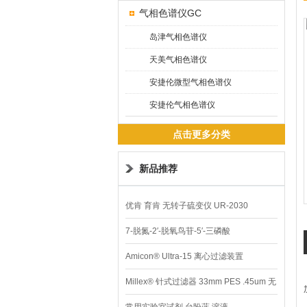
气相色谱仪GC
岛津气相色谱仪
天美气相色谱仪
安捷伦微型气相色谱仪
安捷伦气相色谱仪
点击更多分类
新品推荐
优肯 育肯 无转子硫变仪 UR-2030
7-脱氮-2′-脱氧鸟苷-5′-三磷酸
Amicon® Ultra-15 离心过滤装置
Millex® 针式过滤器 33mm PES .45um 无
菌