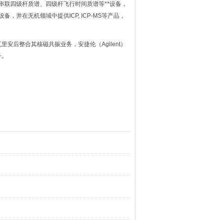
、串联四级杆质谱、四级杆飞行时间质谱等**设备，
备，并在无机领域中提供ICP, ICP-MS等产品，
后整合其核磁共振业务，安捷伦（Agilent）
子。