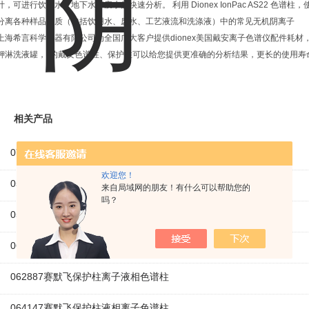
计，可进行饮用水、地下水和废水的快速分析。 利用 Dionex IonPac AS22 色
分离各种样品基质（包括饮用水、废水、工艺液流和洗涤液）中的常见无机阴离子
上海希言科学仪器有限公司为全国广大客户提供dionex美国戴安离子色谱仪配件耗材，
钾淋洗液罐，*的戴安色谱柱、保护柱可以给您提供更准确的分析结果，更长的使用寿
相关产品
071387Acclaim™ Trinity P1 HPLC 色谱柱
欢迎您！
052960赛默飞色谱柱高容量柱AS11
来自局域网的朋友！有什么可以帮助您的
吗？
052962赛默飞高容量柱离子色谱柱
062885赛默飞分析柱液相色谱柱
062887赛默飞保护柱离子液相色谱柱
064147赛默飞保护柱液相离子色谱柱