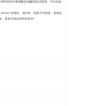
谱柱，使用简单的等度碳酸盐/碳酸氢盐洗脱液，可以快速
dionex*色谱柱，保护柱，阴离子抑制器，氢氧化
命。更多详情欢迎联络咨询~