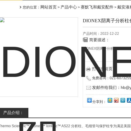
网站首页
产品中心
赛默飞和戴安配件
戴安液
您的位置：
>
>
>
DIONEX阴离子分析
产品时间：2022-12-22
简要描述：
DIONEX阴离子分析柱06414
打印当前页
免费咨询：021-6073255
发邮件给我们：hb@yun
分享到：
产品介绍：
Thermo Scientific™ Dionex™ IonPac™ AS22 分析柱、毛细管与保护柱专为满足