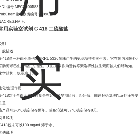
MDL编号:MFCD00058314
PubChem化学物质编号:24890581
NACRES:NA.76
常用实验室试剂 G 418 二硫酸盐
说明
一般描述
G-418是一种由小单孢菌NRRL 5326菌株产生的氨基糖苷类抗生素。它在体内和
盲肠阿米巴虫和蠕虫的活性。[1]它通常作为遗传霉素选择性抗生素而被人们所熟知。
化学结构：氨基糖苷类
生化/生理作用
G-418对于蛋白合成的抑制是在延伸的早期阶段、起始后、翻译起始阶段以及翻译将要起
注意
该产品可2-8°C稳定储存两年。储备溶液可37°C稳定储存8天。
制备说明
G418粉末可以100 mg/mL溶于水。
其他说明