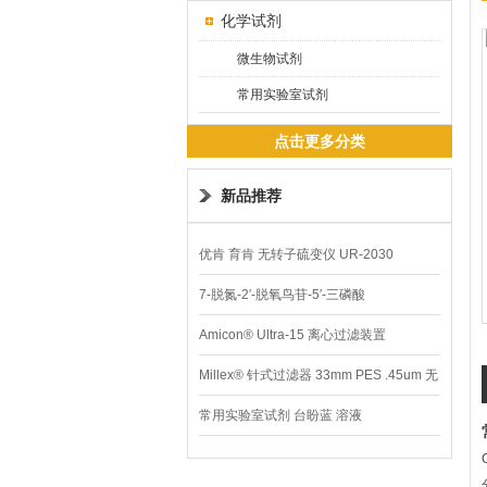
化学试剂
微生物试剂
常用实验室试剂
点击更多分类
新品推荐
优肯 育肯 无转子硫变仪 UR-2030
7-脱氮-2′-脱氧鸟苷-5′-三磷酸
Amicon® Ultra-15 离心过滤装置
Millex® 针式过滤器 33mm PES .45um 无
菌
常用实验室试剂 台盼蓝 溶液