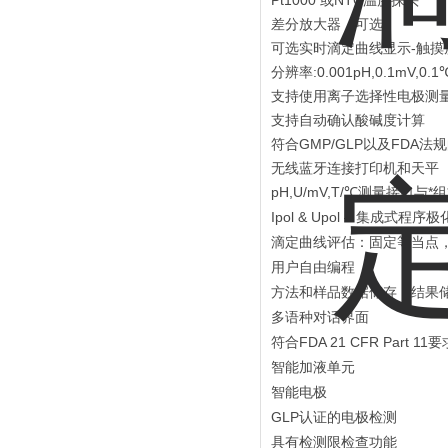
Pt1000 或NTC温度探头
差分放大器（可选）
可选实时滴定曲线显示-触摸屏
分辨率:0.001pH,0.1mV,0
支持使用离子选择性电极测
支持自动确认酸碱度计算
符合GMP/GLP以及FDA法
无线蓝牙连接打印机和天平
pH,U/mV,T/℃测量接口与*
Ipol & Upol – 集成式程序
滴定曲线评估：固定等当点，pK
用户自由编程
方法和样品数据储存，结果
多语种对话界面
符合FDA 21 CFR Part 11要
智能加液单元
智能电极
GLP认证的电极检测
具有检测限检查功能