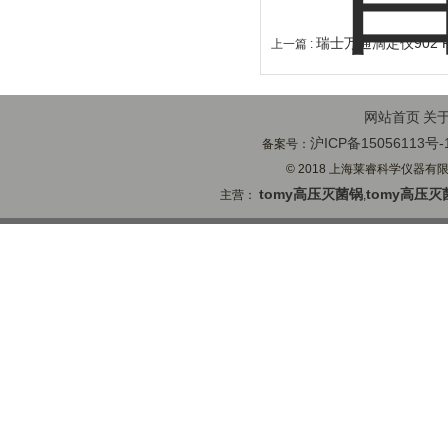
瑞士万通滴定仪902 
上一篇 :
网站首页
关
沪ICP备15056113号-
备案号：
© 2018 上海莱睿科学仪器有限公司
tomy高压灭菌锅
tomy高压灭
主营：
,