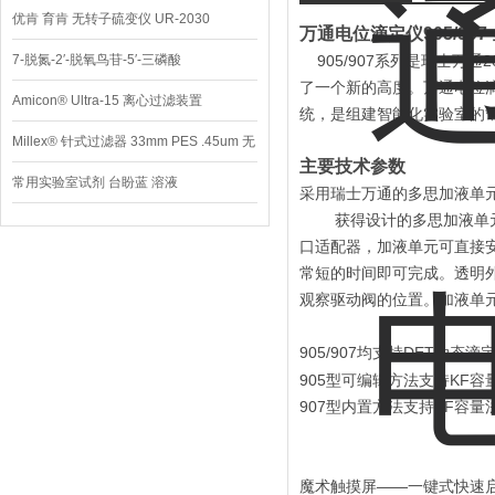
优肯 育肯 无转子硫变仪 UR-2030
万通电位滴定仪905/90
7-脱氮-2′-脱氧鸟苷-5′-三磷酸
905/907系列是瑞士万
了一个新的高度。万通电位滴
Amicon® Ultra-15 离心过滤装置
统，是组建智能化实验室的*
Millex® 针式过滤器 33mm PES .45um 无
主要技术参数
菌
常用实验室试剂 台盼蓝 溶液
采用瑞士万通的多思加液单
获得设计的多思加液单元可
口适配器，加液单元可直接
常短的时间即可完成。透明
观察驱动阀的位置。加液单
905/907均支持DET动态
905型可编辑方法支持KF容
907型内置方法支持KF容量
魔术触摸屏——一键式快速