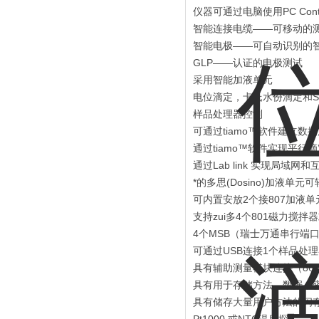
仪器可通过电脑使用PC Cont
智能连接电缆——可移动的
智能电极——可自动识别的
GLP——认证的电极测试
采用智能加液单元
电位滴定，卡氏水份滴定和S
样品处理器控制
可通过tiamo™软件建立数
通过tiamo™软件实现平行
通过Lab link 实现局域网
*的多思(Dosino)加液单元可轻
可内置安放2个接807加液单
支持zui多4个801磁力搅拌
4个MSB（瑞士万通串行端
可通过USB连接1个样品处
具有辅助测量模块连接（867
具有用于存储方法，数据，密
具有储存大量用户方法的闪