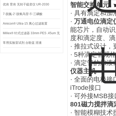
智能交换单元
优肯 育肯 无转子硫变仪 UR-2030
· 具有滴定和加
7-脱氮-2′-脱氧鸟苷-5′-三磷酸
·
万通电位滴定仪-
Amicon® Ultra-15 离心过滤装置
能芯片，自动识
Millex® 针式过滤器 33mm PES .45um 无
度和滴定度、滴
菌
常用实验室试剂 台盼蓝 溶液
· 推拉式设计
· 5种滴定管规格
· 滴定管的加液体
仪器主机
· 全面的电极接
iTrode接口
· 可外接MSB
801磁力搅拌滴
· 智能模糊技