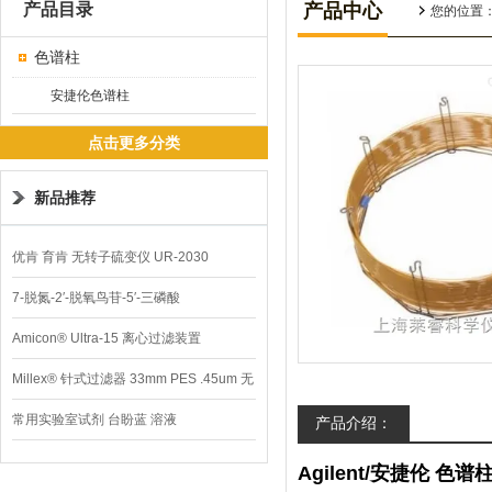
产品目录
产品中心
您的位置
色谱柱
安捷伦色谱柱
点击更多分类
新品推荐
优肯 育肯 无转子硫变仪 UR-2030
7-脱氮-2′-脱氧鸟苷-5′-三磷酸
Amicon® Ultra-15 离心过滤装置
Millex® 针式过滤器 33mm PES .45um 无
菌
常用实验室试剂 台盼蓝 溶液
产品介绍：
Agilent/安捷伦 色谱柱