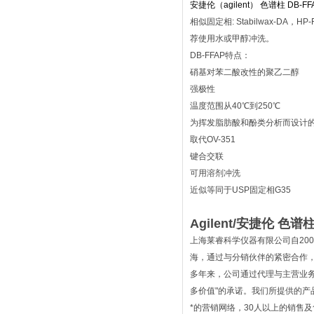
安捷伦（agilent） 色谱柱 DB-F
相似固定相: Stabilwax-DA，HP-
荐使用水或甲醇冲洗。
DB-FFAP特点：
硝基对苯二酸改性的聚乙二醇
强极性
温度范围从40℃到250℃
为挥发脂肪酸和酚类分析而设计
取代OV-351
键合交联
可用溶剂冲洗
近似等同于USP固定相G35
Agilent/安捷伦 色谱柱
上海莱睿科学仪器有限公司自20
海，通过与分销伙伴的紧密合作
多年来，公司通过代理与主营业
多价值"的承诺。我们所提供的
*的营销网络，30人以上的销售