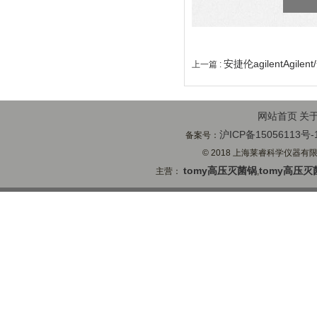
安捷伦agilentAgile
上一篇 :
网站首页
关
沪ICP备15056113号-
备案号：
© 2018 上海莱睿科学仪器有限公司
tomy高压灭菌锅
tomy高压灭
主营：
,