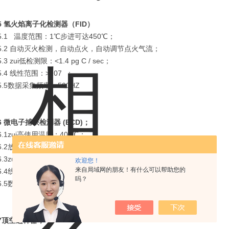
5 氢火焰离子化检测器（FID）
5.1 温度范围：1℃步进可达450℃；
5.2 自动灭火检测，自动点火，自动调节点火气流；
5.3 zui低检测限：<1.4 pg C / sec；
5.4 线性范围：>107 ；
5.5数据采集频率：500HZ
6 微电子捕获检测器 (ECD)；
6.1zui高使用温度：400℃；
6.2放射源：<15 mCi63Ni箔；
6.3zui低检测限：<6fg/ml（六氯化苯）；
欢迎您！
来自局域网的朋友！有什么可以帮助您的
6.4线性动态范围：> 5x105（六氯化苯）；
吗？
6.5数据采样速率:50Hz
7顶空进样器；