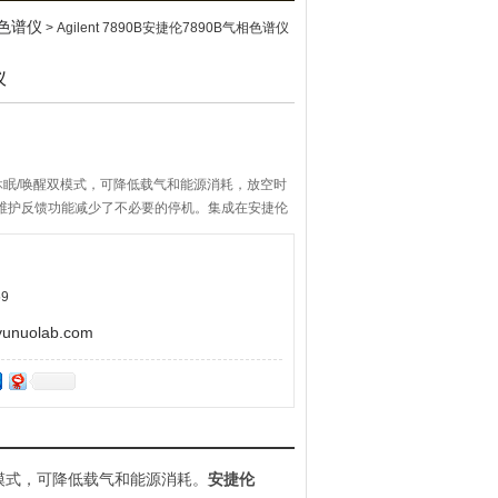
色谱仪
> Agilent 7890B安捷伦7890B气相色谱仪
仪
有休眠/唤醒双模式，可降低载气和能源消耗，放空时
期维护反馈功能减少了不必要的停机。集成在安捷伦
了方法，并且将计算值自动转移到方法编辑器。电子
间锁定精度和快速柱箱降温设定了新的标准，助您
9
uolab.com
双模式，可降低载气和能源消耗。
安捷伦