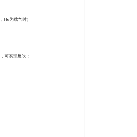
H2，He为载气时）
制，可实现反吹；