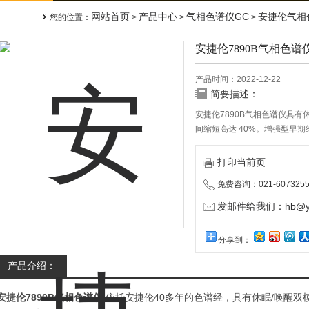
网站首页
产品中心
气相色谱仪GC
安捷伦气相
您的位置：
>
>
>
安捷伦7890B气相色谱
产品时间：2022-12-22
简要描述：
安捷伦7890B气相色谱仪具
间缩短高达 40%。增强型早
数据系统中的GC 计算器优化
气路控制和数字电路为保留时
打印当前页
事倍功半。
免费咨询：021-6073255
发邮件给我们：hb@yun
分享到：
产品介绍：
安捷伦7890B气相色谱仪
,依托安捷伦40多年的色谱经，具有休眠/唤醒