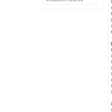
常用实验室试剂 台盼蓝 溶液