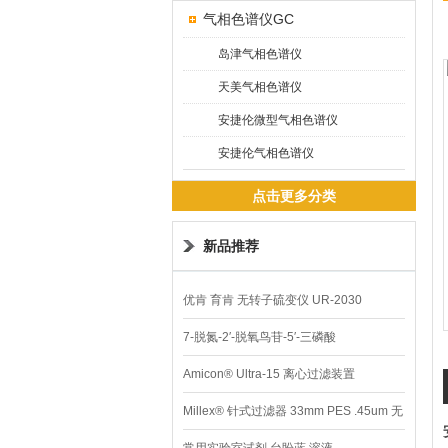
气相色谱仪GC
岛津气相色谱仪
天美气相色谱仪
安捷伦微型气相色谱仪
安捷伦气相色谱仪
点击更多分类
新品推荐
优肯 育肯 无转子硫变仪 UR-2030
7-脱氮-2′-脱氧鸟苷-5′-三磷酸
Amicon® Ultra-15 离心过滤装置
Millex® 针式过滤器 33mm PES .45um 无
菌