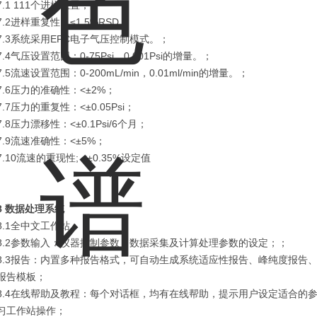
7.1 111个进样位置；
7.2进样重复性：≤1.5%RSD；
7.3系统采用EPC电子气压控制模式。；
7.4气压设置范围：0-75Psi，0.001Psi的增量。；
7.5流速设置范围：0-200mL/min，0.01ml/min的增量。；
7.6压力的准确性：<±2%；
7.7压力的重复性：<±0.05Psi；
7.8压力漂移性：<±0.1Psi/6个月；
7.9流速准确性：<±5%；
7.10流速的重现性; <±0.35%设定值
8 数据处理系统
8.1全中文工作站；
8.2参数输入：仪器控制参数，数据采集及计算处理参数的设定；；
8.3报告：内置多种报告格式，可自动生成系统适应性报告、峰纯度报告
报告模板；
8.4在线帮助及教程：每个对话框，均有在线帮助，提示用户设定适合的
习工作站操作；