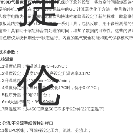
7890B气相色谱仪
的双向直接通讯保护了您的投资，将放空时间缩短高达
要的停机。集成在安捷伦数据系统中的GC 计算器优化了方法，并且将计
和数字电路为保留时间锁定精度和快速柱箱降温设定了新的标准，助您事倍功半。
微板流路控制技术（CFT）提供一系列工具，包括反吹、用于多检测器的分流器
这些工具有助于缩短样品前处理的时间，增加了数据的可靠性。这些的设计和可靠
相色谱仪系统长期处于*状态运行。内置的氢气安全功能和氦气保存模式
技术参数：
1
柱温箱
1.1温度范围：室温以上4?C~450?C；
1.2温度设定：温度1?C；程序设定升温速率0.1?C；
1.3升温速度：0.1?C/min~120?C/min；
1.4温度稳定性；当环境温度变化1?C时，优于0.01?C；
1.5程序升温：20阶21平台；
1.6zui大运行时间：999.99分钟；
1.7降温速率：从450℃降至50℃不多于6分钟(22℃室温下)
2
分流
/
不分流毛细管柱进样口
2.1带EPC控制，可编程设定压力、流速、分流比；