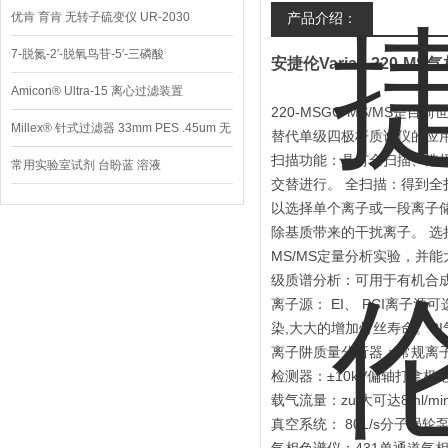
优肯 育肯 无转子硫变仪 UR-2030
产品介绍：
7-脱氮-2′-脱氧鸟苷-5′-三磷酸
安捷伦Varian 220-
Amicon® Ultra-15 离心过滤装置
220-MSGC-MS/MS是
Millex® 针式过滤器 33mm PES .45um 无
替代单级四极杆质谱仪的应
扫描功能：具有全扫描、选择
菌
常用实验室试剂 台盼蓝 溶液
交替进行。 全扫描：得到全
以选择单个离子或一段离子储
除基质带来的干扰离子。 选择反
MS/MS定量分析实验，并
级质谱分析：可用于有机合
离子源： EI、 PCI离子
染,大大的增加灯丝寿命。C
离子阱质量分析器：常规离
检测器：±10kV偏轴打拿
载气流量：zui大可达8ml/m
真空系统： 80L/s分子涡轮