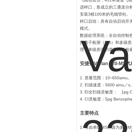
气相色谱仪：431单通道气
进样口，形成立的三通道分析
安装3根100米的毛细管柱。
样口启动：具有自动启动开关
模式。
数据处理系统：全自动控制
择离子检测（SIS）和多级
理；单级质谱的谱库自动检
安捷伦Varian 220-
1. 质量范围：10~650amu
2. 扫描速度：5600 amu／
3. EI全扫描灵敏度： 1pg O
4. CI灵敏度：5pg Benzophe
主要特点
1. 可由单级MS升级为多级M