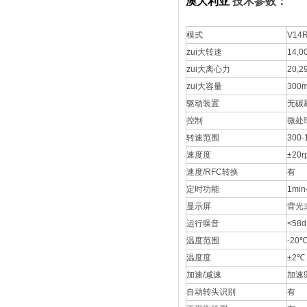
澳大利亚
技术参数：
模式
V14
zui大转速
14,
zui大离心力
20,
zui大容量
300
驱动装置
无碳
控制
微处
转速范围
300
速度度
±20r
速度/RFC转换
有
定时功能
1min
显示屏
背光
运行噪音
<58d
温度范围
-20
温度度
±2℃
加速/减速
加速
自动转头识别
有