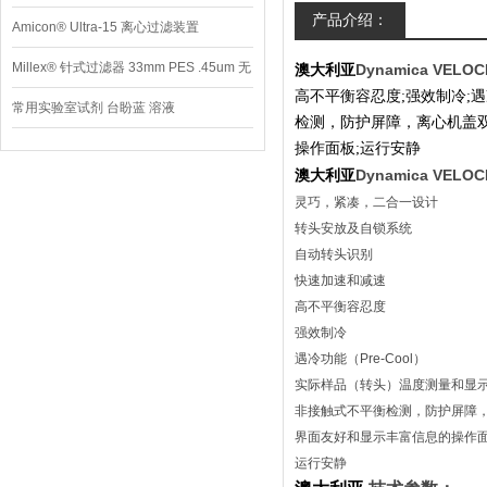
产品介绍：
Amicon® Ultra-15 离心过滤装置
Millex® 针式过滤器 33mm PES .45um 无
Dynamica VELO
澳大利亚
高不平衡容忍度;强效制冷;遇冷功
菌
常用实验室试剂 台盼蓝 溶液
检测，防护屏障，离心机盖
操作面板;运行安静
Dynamica VELO
澳大利亚
灵巧，紧凑，二合一设计
转头安放及自锁系统
自动转头识别
快速加速和减速
高不平衡容忍度
强效制冷
遇冷功能（Pre-Cool）
实际样品（转头）温度测量和显示（Ve
非接触式不平衡检测，防护屏障
界面友好和显示丰富信息的操作
运行安静