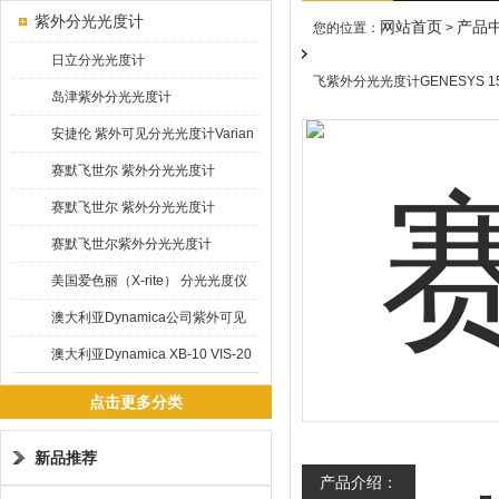
紫外分光光度计
网站首页
产品
您的位置：
>
日立分光光度计
飞紫外分光光度计GENESYS 1
岛津紫外分光光度计
安捷伦 紫外可见分光光度计Varian
Cary 60
赛默飞世尔 紫外分光光度计
GENESYS 10S
赛默飞世尔 紫外分光光度计
Evolution 300
赛默飞世尔紫外分光光度计
Evolution 201 & 220
美国爱色丽（X-rite） 分光光度仪
测色仪 SP64
澳大利亚Dynamica公司紫外可见
分光光度计DB20R
澳大利亚Dynamica XB-10 VIS-20
触屏简易光度计
点击更多分类
新品推荐
产品介绍：