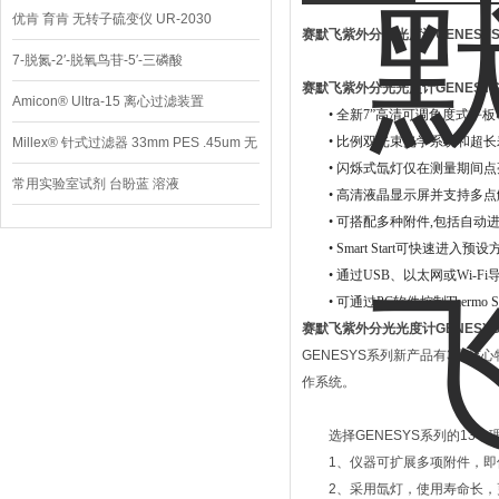
优肯 育肯 无转子硫变仪 UR-2030
赛默飞紫外分光光度计
GENESYS
7-脱氮-2′-脱氧鸟苷-5′-三磷酸
赛默飞紫外分光光度计
GENESYS
Amicon® Ultra-15 离心过滤装置
•
全新
7”
高清可调角度式平板
•
比例双光束光学系统和超长
Millex® 针式过滤器 33mm PES .45um 无
•
闪烁式氙灯仅在测量期间点
菌
常用实验室试剂 台盼蓝 溶液
•
高清液晶显示屏并支持多点
•
可搭配多种附件
,
包括自动
• Smart Start
可快速进入预设
•
通过
USB
、以太网或
Wi-Fi
•
可通过
PC
软件控制
Thermo S
赛默飞紫外分光光度计
GENESYS
GENESYS
系列新产品有
3
大核心
作系统。
选择
GENESYS
系列的
13
个
1
、仪器可扩展多项附件，即
2
、采用氙灯，使用寿命长，