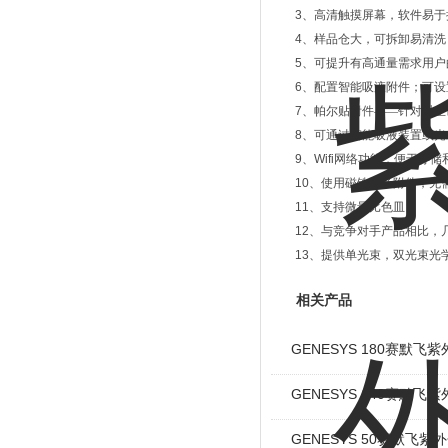
3
、高清触摸屏幕，软件易于
4
、样品仓大，可拆卸易清洗
5
、可提升有高通量需求用户
6
、配置智能吸液附件；可设
7
、帕尔贴附件——针对对生
8
、可通过智能吸液装置或光
9
、
Wifi
网络功能，便于存储
10
、使用磁铁更换附件，无
11
、支持微量比色皿；
12
、与竞争对手产品相比，
13
、提供单光束，双光束光
相关产品
GENESYS 180赛默飞紫
GENESYS 140赛默飞紫
GENESYS 50赛默飞紫外