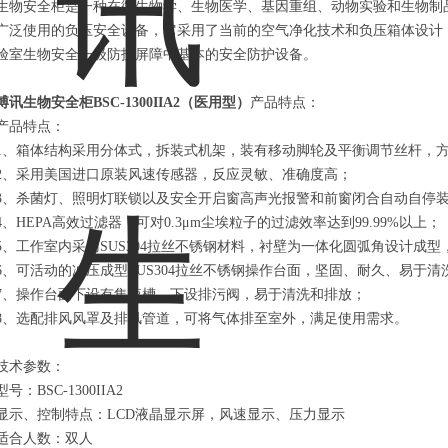
生物安全柜是一种在微生物学、生物医学、基因重组、动物实验和生物制
广泛使用的负压安全设备，它采用了当前的空气净化技术和负压箱体设计
验室生物安全一级防护屏障中基本的安全防护设备。
博讯生物安全柜BSC-1300IIA2（医用型）
产品特点：
产品特点：
1、箱体结构采用分体式，拆装式机架，装有移动脚轮及平衡调节丝杆，
2、采用美国进口原装风速传感器，反应灵敏、准确度高；
3、杀菌灯、照明灯联锁以及安全开启窗高声光报警和前窗闭合自动自停
4、HEPA高效过滤器，可对0.3μm尘埃粒子的过滤效率达到99.99%以上；
5、工作室内采用SUS304拉丝不锈钢材料，衬壁为一体化圆弧角设计成
6、可活动的冲压成型SUS304拉丝不锈钢操作台面，坚固、耐久、易于清
7、操作台面下设有集液槽，下设排污阀，易于清洗和排放；
8、选配排风风罩及排风管道，可将气体排至室外，满足使用需求。
技术参数：
型号：BSC-1300IIA2
显示、控制特点：LCD液晶显示屏，风速显示、压力显示
适合人数：双人