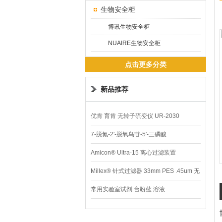
生物安全柜
博讯生物安全柜
NUAIRE生物安全柜
点击更多分类
新品推荐
优肯 育肯 无转子硫变仪 UR-2030
7-脱氮-2′-脱氧鸟苷-5′-三磷酸
Amicon® Ultra-15 离心过滤装置
Millex® 针式过滤器 33mm PES .45um 无
菌
常用实验室试剂 台盼蓝 溶液