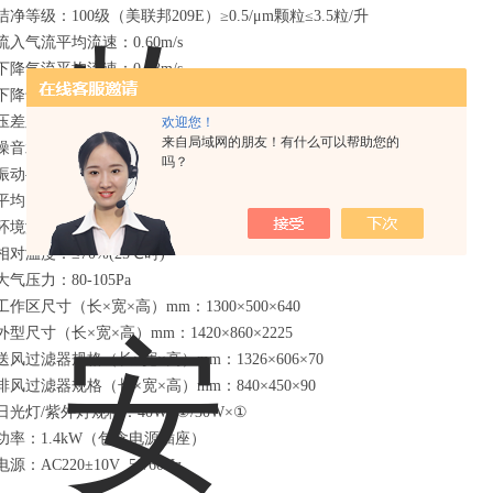
洁净等级：100级（美联邦209E）≥0.5/μm颗粒≤3.5粒/升
流入气流平均流速：0.60m/s
下降气流平均流速：0.38m/s
下降气流控制精度：±0.015 m/s
压差显示范围：0-500pa
欢迎您！
来自局域网的朋友！有什么可以帮助您的
噪音水平：≤67db
吗？
振动半峰值：≤5μm
平均照度：≥650Lx
环境温度：10-30℃
相对温度：≤70%(25℃时)
大气压力：80-105Pa
工作区尺寸（长×宽×高）mm：1300×500×640
外型尺寸（长×宽×高）mm：1420×860×2225
送风过滤器规格（长×宽×高）mm：1326×606×70
排风过滤器规格（长×宽×高）mm：840×450×90
日光灯/紫外灯规格：40W×①/30W×①
功率：1.4kW（包含电源插座）
电源：AC220±10V 50/60Hz