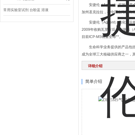
安捷伦（Agilent）实验
菌
常用实验室试剂 台盼蓝 溶液
加州圣克拉拉，在中国上海设有
安捷伦（Agilent）的化
2009年收购瓦里安后，安捷伦（A
目前ICP-MS销量全球**。
生命科学业务提供的产品包括
成为全球三大核磁供应商之一，
详细介绍
简单介绍