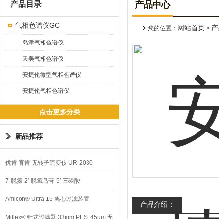
产品目录
产品中心
气相色谱仪GC
网站首页
产
您的位置：
>
岛津气相色谱仪
天美气相色谱仪
安捷伦微型气相色谱仪
安捷伦气相色谱仪
点击更多分类
新品推荐
优肯 育肯 无转子硫变仪 UR-2030
7-脱氮-2′-脱氧鸟苷-5′-三磷酸
Amicon® Ultra-15 离心过滤装置
产品介绍：
Millex® 针式过滤器 33mm PES .45um 无