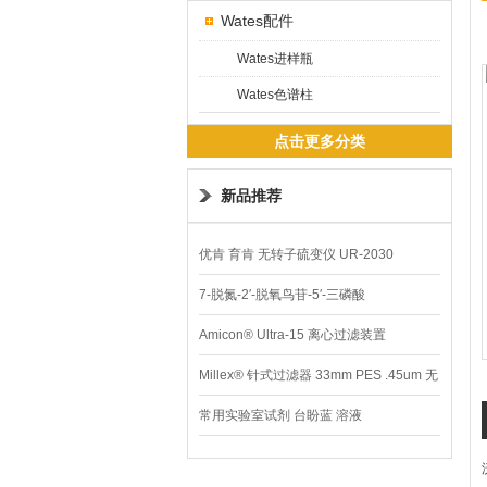
Wates配件
Wates进样瓶
Wates色谱柱
点击更多分类
新品推荐
优肯 育肯 无转子硫变仪 UR-2030
7-脱氮-2′-脱氧鸟苷-5′-三磷酸
Amicon® Ultra-15 离心过滤装置
Millex® 针式过滤器 33mm PES .45um 无
菌
常用实验室试剂 台盼蓝 溶液