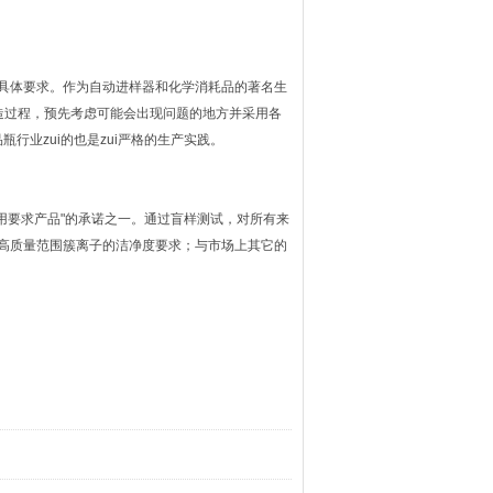
的具体要求。作为自动进样器和化学消耗品的著名生
制造过程，预先考虑可能会出现问题的地方并采用各
业zui的也是zui严格的生产实践。
应用要求产品"的承诺之一。通过盲样测试，对所有来
高质量范围簇离子的洁净度要求；与市场上其它的