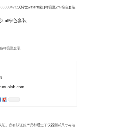
186000847C沃特世waters螺口样品瓶2ml棕色套装
瓶2ml棕色套装
l棕色样品瓶套装
9
uolab.com
CMS认证。所有认证的产品都通过了仪器测试尺寸与洁