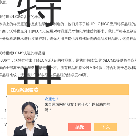
净度。
沃特世经LCGC认证的样品瓶
市场上的样品瓶通常是由玻璃技工制造的，他们并不了解HP LC和GC应用对样品瓶
产商，沃特世充分了解LC/GC应用对样品瓶尺寸和化学性质的要求。我们严格审查
种分析检测技术进行质量控制，确保为用户提供没有残留物的高品质样品瓶，这是样品瓶行
沃特世经LCMS认证的样品瓶
2006年，沃特世推出了经LCMS认证的样品瓶，是我们持续实现“为LCMS提供符合
源的全部离子的质量数信息进行分析。所有样品瓶都经过MS检验，符合对离子总数和
样品瓶比较，沃特世LCMS认证的样品瓶的洁净度zui高。
相关产品
欢迎您！
来自局域网的朋友！有什么可以帮助您的
吗？
186000272C沃特世waters螺口样品瓶2ml透明套装
WAT094171沃特世waters样品瓶150ul内插管