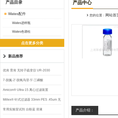
产品目录
产品中心
Wates配件
网站首
您的位置：
Wates进样瓶
Wates色谱柱
点击更多分类
新品推荐
优肯 育肯 无转子硫变仪 UR-2030
7-脱氮-2′-脱氧鸟苷-5′-三磷酸
Amicon® Ultra-15 离心过滤装置
Millex® 针式过滤器 33mm PES .45um 无
菌
常用实验室试剂 台盼蓝 溶液
产品介绍：