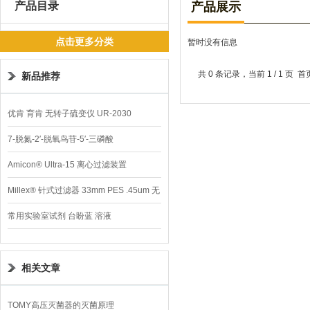
产品目录
产品展示
点击更多分类
暂时没有信息
共 0 条记录，当前 1 / 1 
新品推荐
优肯 育肯 无转子硫变仪 UR-2030
7-脱氮-2′-脱氧鸟苷-5′-三磷酸
Amicon® Ultra-15 离心过滤装置
Millex® 针式过滤器 33mm PES .45um 无
菌
常用实验室试剂 台盼蓝 溶液
相关文章
TOMY高压灭菌器的灭菌原理