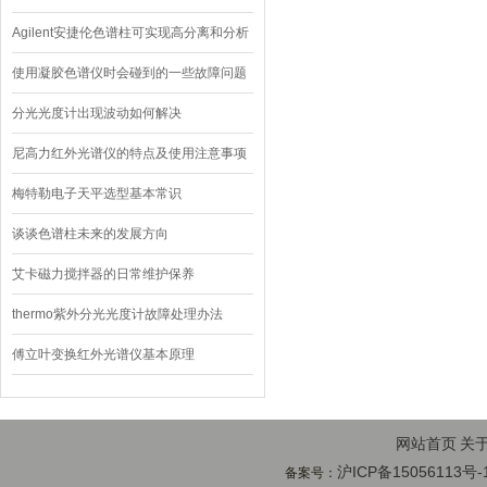
Agilent安捷伦色谱柱可实现高分离和分析
级分离
使用凝胶色谱仪时会碰到的一些故障问题
分光光度计出现波动如何解决
尼高力红外光谱仪的特点及使用注意事项
梅特勒电子天平选型基本常识
谈谈色谱柱未来的发展方向
艾卡磁力搅拌器的日常维护保养
thermo紫外分光光度计故障处理办法
傅立叶变换红外光谱仪基本原理
网站首页
关
沪ICP备15056113号-
备案号：