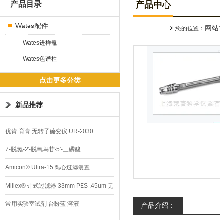
产品目录
产品中心
Wates配件
网站
您的位置：
Wates进样瓶
Wates色谱柱
点击更多分类
新品推荐
优肯 育肯 无转子硫变仪 UR-2030
7-脱氮-2′-脱氧鸟苷-5′-三磷酸
Amicon® Ultra-15 离心过滤装置
Millex® 针式过滤器 33mm PES .45um 无
菌
常用实验室试剂 台盼蓝 溶液
产品介绍：