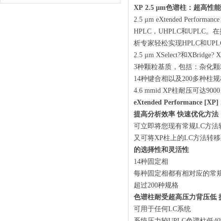
XP 2.5 μm色谱柱：超高
2.5 μm eXtended Pe
HPLC，UHPLC和UP
析专家轻松实现HPLC和UP
2.5 μm XSelect?和XBridge
3种颗粒基质，包括：杂化颗粒XBr
14种键合相以及200多种柱
4.6 mmid XP柱耐压可达9000 
eXtended Performance [X
提高分析效率 快速优化方法
可立即将您现有常规LC方法转移
又可将XP柱上的LC方法转
的选择性和灵活性
14种固定相
每种固定相都有相对应的常规
超过200种规格
色谱柱耐受超高压力背压低 
可用于任何LC系统
系统压力较UPLC色谱柱低40