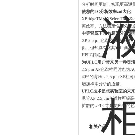
分析时间更短，实现更高通
使您的LC分析效率zui大化
XBridgeTM和XSelectTM
离效率、方法稳定性和分析通量
中等背压下具有超高分离性
XP 2.5 μm色谱柱依然采
似，但却具有比其它厂商核-壳
HPLC颗粒。
为UPLC用户带来另一种灵
2.5 μm XP色谱柱同时也为
40%的背压，2.5 μm 
增加样本分析的通量。
UPLC技术是您实验室的未
尽管XP 2.5 μm色谱柱可
扩散的UPLC才是使所有的色
相关产品