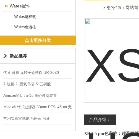
Wates配件
网站首
您的位置：
Wates进样瓶
Wates色谱柱
点击更多分类
新品推荐
优肯 育肯 无转子硫变仪 UR-2030
7-脱氮-2′-脱氧鸟苷-5′-三磷酸
Amicon® Ultra-15 离心过滤装置
Millex® 针式过滤器 33mm PES .45um 无
菌
常用实验室试剂 台盼蓝 溶液
产品介绍：
XP 2.5 μm色谱柱：超高