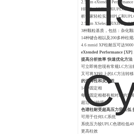
2.5 μm eXtended Pe
HPLC，UHPLC和UP
析专家轻松实现HPLC和UP
2.5 μm XSelect?和XBridge
3种颗粒基质，包括：杂化颗粒XBr
14种键合相以及200多种柱
4.6 mmid XP柱耐压可达9000 
eXtended Performance [X
提高分析效率 快速优化方法
可立即将您现有常规LC方法转移
又可将XP柱上的LC方法转
的选择性和灵活性
14种固定相
每种固定相都有相对应的常规
超过200种规格
色谱柱耐受超高压力背压低 
可用于任何LC系统
系统压力较UPLC色谱柱低40
更高柱效