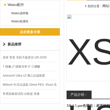
Wates配件
网站
您的位置：
Wates进样瓶
Wates色谱柱
点击更多分类
新品推荐
优肯 育肯 无转子硫变仪 UR-2030
7-脱氮-2′-脱氧鸟苷-5′-三磷酸
Amicon® Ultra-15 离心过滤装置
Millex® 针式过滤器 33mm PES .45um 无
菌
常用实验室试剂 台盼蓝 溶液
产品介绍：
XP 2.5 μm色谱柱：超高