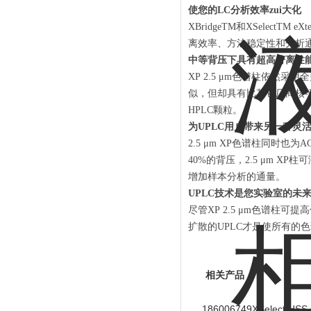
使您的LC分析效率zui大化
XBridgeTM和XSelectTM
离效率、方法稳定性和分析通量
中等背压下具有超高分离性
XP 2.5 μm色谱柱依然采
似，但却具有比其它厂商核-壳
HPLC颗粒。
为UPLC用户带来另一种灵
2.5 μm XP色谱柱同时也为
40%的背压，2.5 μm 
增加样本分析的通量。
UPLC技术是您实验室的未
尽管XP 2.5 μm色谱柱可
扩散的UPLC才是使所有的色
相关产品
186006749XSelect 