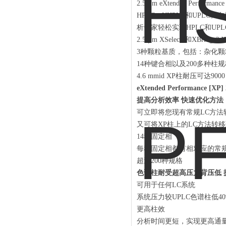
2.5 μm eXtended Pe
HPLC，UHPLC和UP
析专家轻松实现HPLC和UP
2.5 μm XSelect?和XBridge
3种颗粒基质，包括：杂化颗粒XBr
14种键合相以及200多种柱
4.6 mmid XP柱耐压可达9000 
eXtended Performance [X
提高分析效率 快速优化方法
可立即将您现有常规LC方法转移
又可将XP柱上的LC方法转
14种固定相
每种固定相都有相对应的常规
超过200种规格
色谱柱耐受超高压力背压低 
可用于任何LC系统
系统压力较UPLC色谱柱低40
更高柱效
分析时间更短，实现更高通