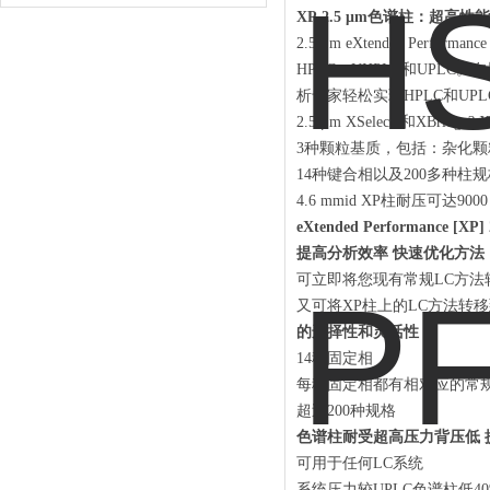
XP 2.5 μm色谱柱：超高
2.5 μm eXtended Pe
HPLC，UHPLC和UP
析专家轻松实现HPLC和UP
2.5 μm XSelect?和XBridge
3种颗粒基质，包括：杂化颗粒XBr
14种键合相以及200多种柱
4.6 mmid XP柱耐压可达9000 
eXtended Performance [X
提高分析效率 快速优化方法
可立即将您现有常规LC方法转移
又可将XP柱上的LC方法转
的选择性和灵活性
14种固定相
每种固定相都有相对应的常规
超过200种规格
色谱柱耐受超高压力背压低 
可用于任何LC系统
系统压力较UPLC色谱柱低40