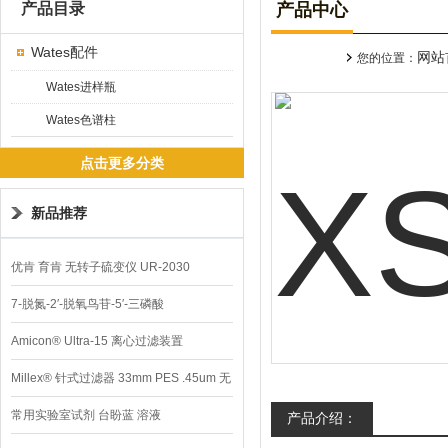
产品目录
产品中心
Wates配件
网站
您的位置：
Wates进样瓶
Wates色谱柱
点击更多分类
新品推荐
优肯 育肯 无转子硫变仪 UR-2030
7-脱氮-2′-脱氧鸟苷-5′-三磷酸
Amicon® Ultra-15 离心过滤装置
Millex® 针式过滤器 33mm PES .45um 无
菌
常用实验室试剂 台盼蓝 溶液
产品介绍：