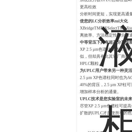
更高柱效
分析时间更短，实现更高通
使您的LC分析效率zui大化
XBridgeTM和XSelectTM
离效率、方法稳定性和分析通量
中等背压下具有超高分离性
XP 2.5 μm色谱柱依然采
似，但却具有比其它厂商核-壳
HPLC颗粒。
为UPLC用户带来另一种灵
2.5 μm XP色谱柱同时也为
40%的背压，2.5 μm 
增加样本分析的通量。
UPLC技术是您实验室的未
尽管XP 2.5 μm色谱柱可
扩散的UPLC才是使所有的色