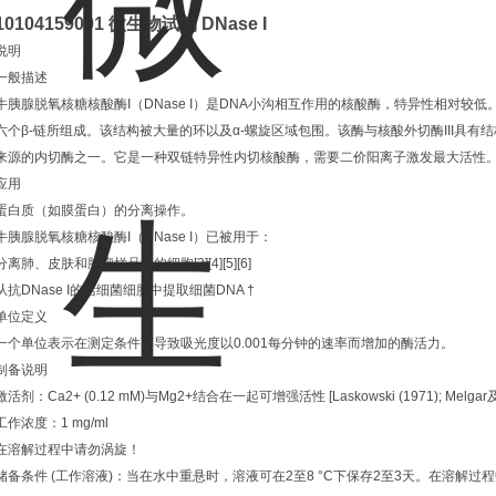
10104159001 微生物试剂 DNase I
说明
一般描述
牛胰腺脱氧核糖核酸酶I（DNase I）是DNA小沟相互作用的核酸酶，特异性相对较
六个β-链所组成。该结构被大量的环以及α-螺旋区域包围。该酶与核酸外切酶III具有结构
来源的内切酶之一。它是一种双链特异性内切核酸酶，需要二价阳离子激发最大活性。[
应用
蛋白质（如膜蛋白）的分离操作。
牛胰腺脱氧核糖核酸酶I（DNase I）已被用于：
分离肺、皮肤和肿瘤样品中的细胞[3][4][5][6]
从抗DNase I的活细菌细胞中提取细菌DNA †
单位定义
一个单位表示在测定条件下导致吸光度以0.001每分钟的速率而增加的酶活力。
制备说明
激活剂：Ca2+ (0.12 mM)与Mg2+结合在一起可增强活性 [Laskowski (1971); Melgar及Gol
工作浓度：1 mg/ml
在溶解过程中请勿涡旋！
储备条件 (工作溶液)：当在水中重悬时，溶液可在2至8 °C下保存2至3天。在溶解过程