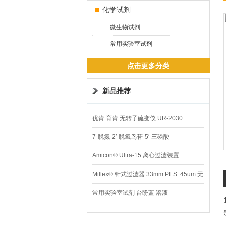
化学试剂
微生物试剂
常用实验室试剂
点击更多分类
新品推荐
优肯 育肯 无转子硫变仪 UR-2030
7-脱氮-2′-脱氧鸟苷-5′-三磷酸
Amicon® Ultra-15 离心过滤装置
Millex® 针式过滤器 33mm PES .45um 无
菌
常用实验室试剂 台盼蓝 溶液