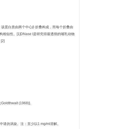
低。该蛋白质由两个中心β 折叠构成，而每个折叠由
相似性。[1]DNase I是研究得最透彻的哺乳动物
2]
dthwait (1968)].
中请勿涡旋。注：至少以1 mg/ml溶解。