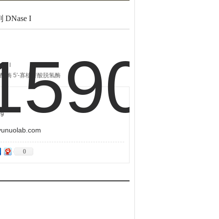
DNase I
e I
酸酶 5′-寡核苷酸脱氢酶
9
uolab.com
0