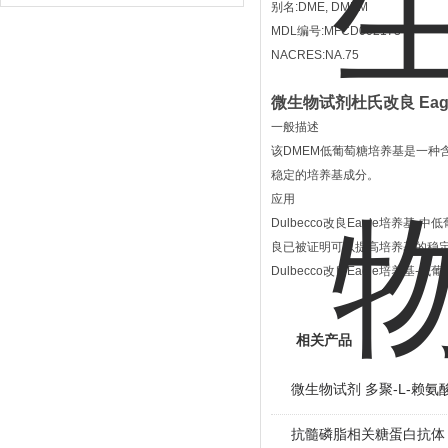
别名:DME, DMEM
MDL编号:MFCD00217342
NACRES:NA.75
微生物试剂杜氏改良 Eag
一般描述
该DMEM低葡萄糖培养基是一种含
稳定的培养基成分。
应用
Dulbecco改良Eagle培养
良已被证明可以提高培养基的稳
Dulbecco改良Eagle培养基-低
相关产品
微生物试剂 多聚-L-赖氨
抗髓磷脂相关糖蛋白抗体，