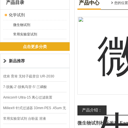
产品目录
产品中心
您的位置
化学试剂
微生物试剂
常用实验室试剂
点击更多分类
新品推荐
优肯 育肯 无转子硫变仪 UR-2030
7-脱氮-2′-脱氧鸟苷-5′-三磷酸
Amicon® Ultra-15 离心过滤装置
Millex® 针式过滤器 33mm PES .45um 无
产品介绍：
菌
常用实验室试剂 台盼蓝 溶液
微生物试剂杜氏改良 Eag