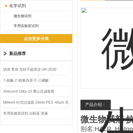
化学试剂
微生物试剂
常用实验室试剂
点击更多分类
新品推荐
优肯 育肯 无转子硫变仪 UR-2030
7-脱氮-2′-脱氧鸟苷-5′-三磷酸
Amicon® Ultra-15 离心过滤装置
Millex® 针式过滤器 33mm PES .45um 无
产品介绍：
菌
常用实验室试剂 台盼蓝 溶液
微生物试剂 抗-
别名:HALR, Histone-