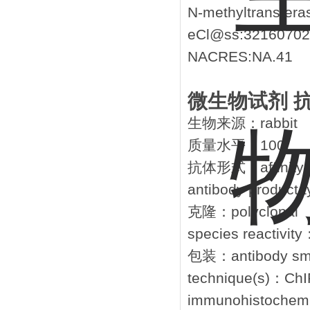
N-methyltransfera
eCl@ss:32160702
NACRES:NA.41
微生物试剂 抗-
生物来源：rabbit
质量水平：100
抗体形式：affinity is
antibody product 
克隆：polyclonal
species reactivit
包装：antibody smal
technique(s)：ChIP
immunohistochemist