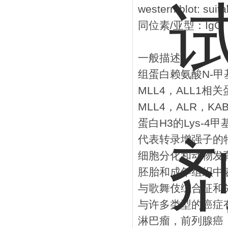
western blot: suita
同位素/亚型：IgG
一般描述
组蛋白赖氨酸N-甲基转移
MLL4，ALL1相
MLL4，ALR，K
蛋白H3的Lys-4
代表转录增强子的特
细胞分化和动物发
胚胎和成年组织中表
与歌舞伎综合征和先
与许多类型的癌症
淋巴瘤，前列腺癌