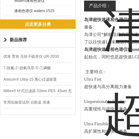
HPLC
Waters液相色谱仪
产品介绍：
液相色谱仪 waters 1525
岛津超快速液相色谱仪Promine
点击更多分类
兼备。
岛津公司*解析阻碍实现快
新品推荐
了以往快速LC未能达到的高
岛津超快速液相色谱仪Promine
优肯 育肯 无转子硫变仪 UR-2030
起始点，同时也是超快速LC
7-脱氮-2′-脱氧鸟苷-5′-三磷酸
主要特点：
Ultra Fast
Amicon® Ultra-15 离心过滤装置
超快速与高分离能力兼备
Millex® 针式过滤器 33mm PES .45um 无
Unquestionable Fidelity
菌
常用实验室试剂 台盼蓝 溶液
高重现性与超快速兼备
Ultra Flexible
高扩展性和超快速兼备