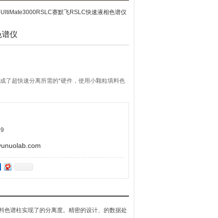
 UltiMate3000RSLC赛默飞RSLC快速液相色谱仪
色谱仪
集成了超快速分离所需的*硬件，使用小颗粒填料色
9
uolab.com
填料色谱柱实现了的分离度。精密的设计、的数据处