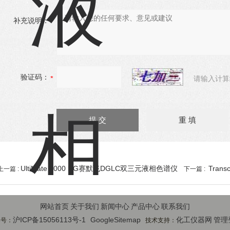
补充说明：
验证码：
请输入计算
UltiMate 3000 DG赛默飞DGLC双三元液相色谱仪
Trans
上一篇 :
下一篇 :
网站首页
关于我们
新闻中心
产品中心
联系我们
沪ICP备15056113号-1
GoogleSitemap
化工仪器网
管理
案号：
技术支持：