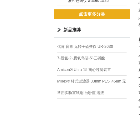
液相色谱仪 waters 1525
点击更多分类
新品推荐
优肯 育肯 无转子硫变仪 UR-2030
7-脱氮-2′-脱氧鸟苷-5′-三磷酸
Amicon® Ultra-15 离心过滤装置
Millex® 针式过滤器 33mm PES .45um 无
菌
常用实验室试剂 台盼蓝 溶液