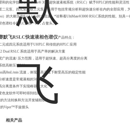
理和的化学技术，UltiMate® 3000超快速液相系统（RSLC）赋予HPLC的性能和
置二元泵、四元泵或双三元泵，适用于包括常规分析和超快速分析在内的全部应用，为您展现业内
psi）的大耐压和8 mL/min的大流速，*诠释着UltiMate®3000 RSLC系统的
径色谱柱令RSLC更胜一筹，占鳌头。
赛默飞RSLC快速液相色谱仪
产品特点：
二元或四元系统适用于UHPLC 和传统的HPLC 应用
x2 Dual RSLC 系统适用于高产率的解决方案
宽广的流速/ 压力范围，适用于超快速、超高分离度的分离
系统高耐压1034 bar
zui高8mL/min 流速，体现出高流速下耐受高压的稳定性能
分析速度是常规液相的50倍
高分离度条件下实现峰容量大化
变色龙软件可即时得到结果
*的方法转换和方法开发辅助软件
*的Viper™手旋接头
相关产品