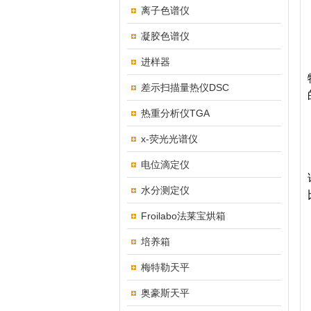
离子色谱仪
凝胶色谱仪
进样器
差示扫描量热仪DSC
热重分析仪TGA
x-荧光光谱仪
电位滴定仪
水分测定仪
Froilabo法莱宝烘箱
培养箱
梅特勒天平
奥豪斯天平