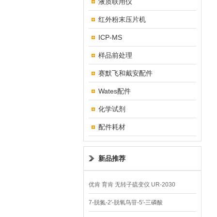
液质联用仪
红外粉末压片机
ICP-MS
样品前处理
赛默飞和戴安配件
Wates配件
化学试剂
配件耗材
新品推荐
优肯 育肯 无转子硫变仪 UR-2030
7-脱氮-2′-脱氧鸟苷-5′-三磷酸