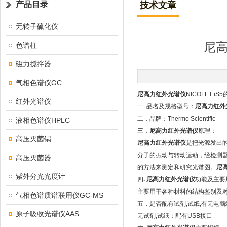
产品目录
技术文章
无转子硫化仪
尼
色谱柱
磁力搅拌器
气相色谱仪GC
尼高力红外光谱仪
NICOLET iS5
红外光谱仪
一. 品名及规格型号：
尼高力红外
二．品牌：Thermo Scientific
液相色谱仪HPLC
三．
尼高力红外光谱仪
原理：
高压灭菌锅
尼高力红外光谱仪
是把光源发出
分子的振动与转动运动，经检测
高压灭菌器
的方法来测定和研究光谱图。
尼
紫外分光光度计
四
. 尼高力红外光谱仪
功能及主要
主要用于各种材料的结构鉴别及
气相色谱质谱联用仪GC-MS
五．是否配有试剂,试纸,有无电脑
原子吸收光谱仪AAS
无试剂,试纸；配有USB接口