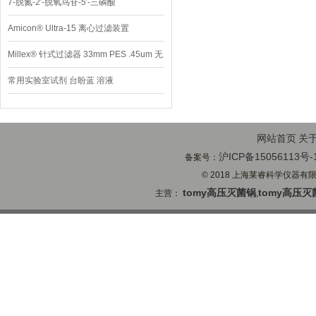
7-脱氮-2′-脱氧鸟苷-5′-三磷酸
Amicon® Ultra-15 离心过滤装置
Millex® 针式过滤器 33mm PES .45um 无
菌
常用实验室试剂 台盼蓝 溶液
网站首页
关
沪ICP备15056113号-
备案号：
© 2018 上海莱睿科学仪器有限公司
tomy高压灭菌锅
tomy高压灭
主营：
,