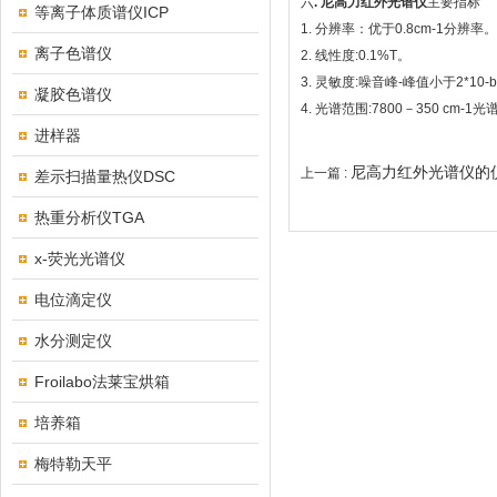
六
. 尼高力红外光谱仪
主要指标
等离子体质谱仪ICP
1.
分辨率：优于0.8cm-1分辨率。
离子色谱仪
2.
线性度:0.1%T。
3.
灵敏度:噪音峰-峰值小于2*10-bs
凝胶色谱仪
4.
光谱范围:7800－350 cm-1
进样器
尼高力红外光谱仪的
上一篇 :
差示扫描量热仪DSC
热重分析仪TGA
x-荧光光谱仪
电位滴定仪
水分测定仪
Froilabo法莱宝烘箱
培养箱
梅特勒天平