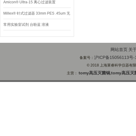
Amicon® Ultra-15 离心过滤装置
Millex® 针式过滤器 33mm PES .45um 无
菌
常用实验室试剂 台盼蓝 溶液
网站首页
关
沪ICP备15056113号-
备案号：
© 2018 上海莱睿科学仪器有限公司
tomy高压灭菌锅
tomy高压灭
主营：
,