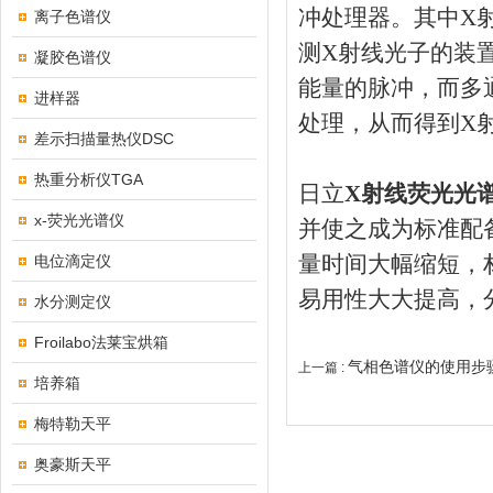
冲处理器。其中X
离子色谱仪
测X射线光子的装
凝胶色谱仪
能量的脉冲，而多
进样器
处理，从而得到X
差示扫描量热仪DSC
热重分析仪TGA
日立
X射线荧光光
x-荧光光谱仪
并使之成为标准配
量时间大幅缩短，
电位滴定仪
易用性大大提高，
水分测定仪
Froilabo法莱宝烘箱
气相色谱仪的使用步
上一篇 :
培养箱
梅特勒天平
奥豪斯天平