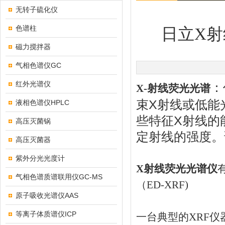
无转子硫化仪
色谱柱
日立X
磁力搅拌器
气相色谱仪GC
红外光谱仪
：
X-射线荧光光谱
束X射线或低能
液相色谱仪HPLC
些特征X射线的
高压灭菌锅
定射线的强度。
高压灭菌器
紫外分光光度计
X射线荧光光谱仪
气相色谱质谱联用仪GC-MS
（ED-XRF)
原子吸收光谱仪AAS
等离子体质谱仪ICP
一台典型的XRF