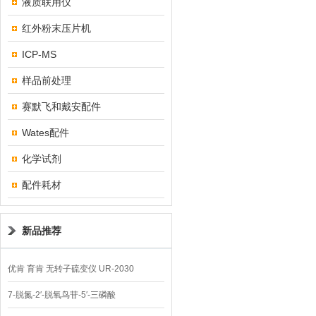
液质联用仪
红外粉末压片机
ICP-MS
样品前处理
赛默飞和戴安配件
Wates配件
化学试剂
配件耗材
新品推荐
优肯 育肯 无转子硫变仪 UR-2030
7-脱氮-2′-脱氧鸟苷-5′-三磷酸