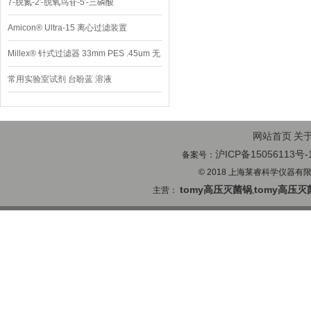
7-脱氮-2′-脱氧鸟苷-5′-三磷酸
Amicon® Ultra-15 离心过滤装置
Millex® 针式过滤器 33mm PES .45um 无
菌
常用实验室试剂 台盼蓝 溶液
网站首页
关
沪ICP备15056113号-
备案号：
© 2018 上海莱睿科学仪器有限公司
tomy高压灭菌锅
tomy高压灭
主营：
,