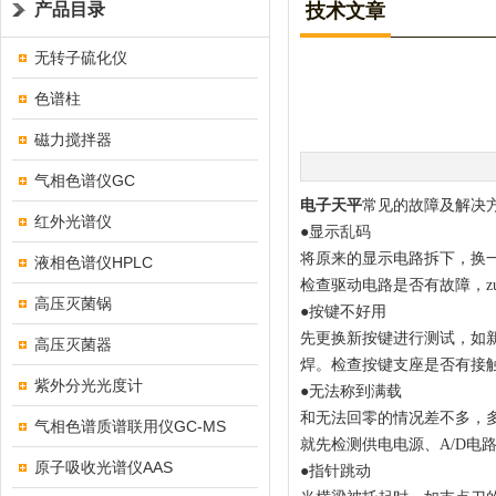
产品目录
技术文章
无转子硫化仪
色谱柱
磁力搅拌器
气相色谱仪GC
电子天平
常见的故障及解决
红外光谱仪
●显示乱码
将原来的显示电路拆下，换
液相色谱仪HPLC
检查驱动电路是否有故障，z
高压灭菌锅
●按键不好用
先更换新按键进行测试，如
高压灭菌器
焊。检查按键支座是否有接
紫外分光光度计
●无法称到满载
和无法回零的情况差不多，
气相色谱质谱联用仪GC-MS
就先检测供电电源、A/D电
原子吸收光谱仪AAS
●指针跳动