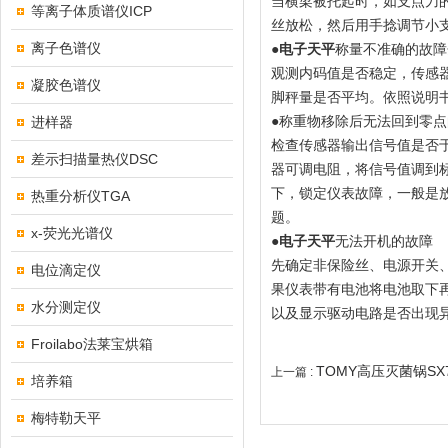
当横梁被托起时，如支点刀
等离子体质谱仪ICP
丝放松，然后用手捻调节小
离子色谱仪
●
电子天平
称量不准确的故障
观测内码值是否稳定，传感
凝胶色谱仪
脚秤量是否平均。依照说明
进样器
●称重物移除后无法回到零
检查传感器输出信号值是否于
差示扫描量热仪DSC
器可调电阻，将信号值调到
下，锁定仪表故障，一般是放
热重分析仪TGA
题。
x-荧光光谱仪
●
电子天平
无法开机的故障
先确定非保险丝、电源开关
电位滴定仪
果仪表带有电池将电池取下
水分测定仪
以及显示驱动电路是否出现
Froilabo法莱宝烘箱
TOMY高压灭菌锅SX
上一篇 :
培养箱
梅特勒天平