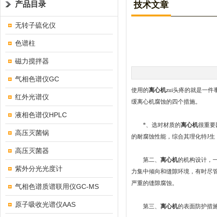
产品目录
技术文章
无转子硫化仪
色谱柱
磁力搅拌器
气相色谱仪GC
使用的
离心机
zui头疼的就是一
红外光谱仪
缓离心机腐蚀的四个措施。
液相色谱仪HPLC
*、选对材质的
离心机
很重要
高压灭菌锅
的耐腐蚀性能，综合其理化特J
高压灭菌器
第二、
离心机
的机构设计，
紫外分光光度计
力集中倾向和缝隙环境，有时尽
严重的缝隙腐蚀。
气相色谱质谱联用仪GC-MS
原子吸收光谱仪AAS
第三、
离心机
的表面防护措