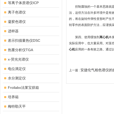
等离子体质谱仪ICP
控制腐蚀的一个基本思路就是隔
离子色谱仪
法，这些方法在许多环境中是有
的，将在旋转件弹性变形时产生
凝胶色谱仪
转零件的表面防护方法，应谨慎
进样器
第四、使用缓蚀剂
离心机
本
差示扫描量热仪DSC
实际应用中，也大量采用。对某
心机
应用的一条有效之路。通过以
热重分析仪TGA
x-荧光光谱仪
电位滴定仪
安捷伦气相色谱仪的
上一篇 :
水分测定仪
Froilabo法莱宝烘箱
培养箱
梅特勒天平