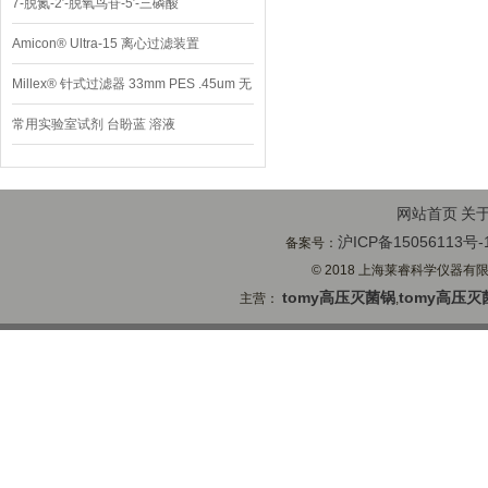
7-脱氮-2′-脱氧鸟苷-5′-三磷酸
Amicon® Ultra-15 离心过滤装置
Millex® 针式过滤器 33mm PES .45um 无
菌
常用实验室试剂 台盼蓝 溶液
网站首页
关
沪ICP备15056113号-
备案号：
© 2018 上海莱睿科学仪器有限公司
tomy高压灭菌锅
tomy高压灭
主营：
,