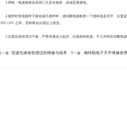
3.用电：电源插座应采用三孔安全插座，必须妥善接地。
4.搅拌时发现搅拌子跳动或不搅拌时，请切断电源检查一下烧杯底是否平、位置是
220V±10V 之间，否则将会出现以上情况。
5.仪器应保持清洁干燥，严禁溶液流入机内，以免损坏机器，不工作时应切断电源
安捷伦液相色谱仪的维修与保养
梅特勒电子天平维修保
上一篇 :
下一篇 :