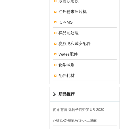
液质联用仪
红外粉末压片机
ICP-MS
样品前处理
赛默飞和戴安配件
Wates配件
化学试剂
配件耗材
新品推荐
优肯 育肯 无转子硫变仪 UR-2030
7-脱氮-2′-脱氧鸟苷-5′-三磷酸