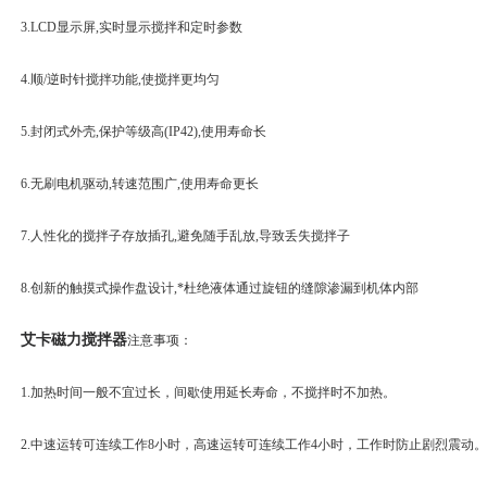
3.LCD显示屏,实时显示搅拌和定时参数
4.顺/逆时针搅拌功能,使搅拌更均匀
5.封闭式外壳,保护等级高(IP42),使用寿命长
6.无刷电机驱动,转速范围广,使用寿命更长
7.人性化的搅拌子存放插孔,避免随手乱放,导致丢失搅拌子
8.创新的触摸式操作盘设计,*杜绝液体通过旋钮的缝隙渗漏到机体内部
艾卡磁力搅拌器
注意事项：
1.加热时间一般不宜过长，间歇使用延长寿命，不搅拌时不加热。
2.中速运转可连续工作8小时，高速运转可连续工作4小时，工作时防止剧烈震动。