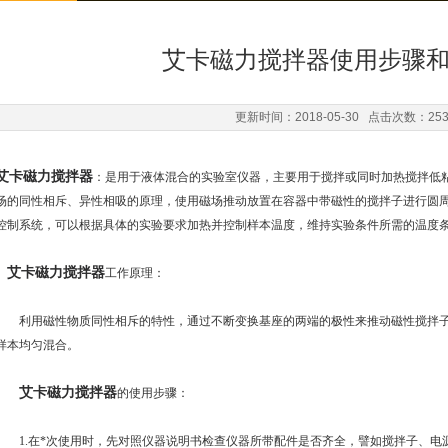
艾卡磁力搅拌器使用步骤
更新时间：2018-05-30 点击次数：25
艾卡磁力搅拌器
：是用于液体混合的实验室仪器，主要用于搅拌或同时加热搅拌低
场的同性相斥、异性相吸的原理，使用磁场推动放置在容器中带磁性的搅拌子进行圆
控制系统，可以根据具体的实验要求加热并控制样本温度，维持实验条件所需的温度
艾卡磁力搅拌器
工作原理：
利用磁性物质同性相斥的特性，通过不断变换基座的两端的极性来推动磁性搅拌子
样本均匀混合。
艾卡磁力搅拌器
的使用步骤：
1.在*次使用时，先对照仪器说明书检查仪器所带配件是否齐全，譬如搅拌子、电