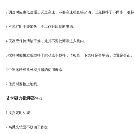
2.调速时应由低速逐步调至高速，不要高速档直接起动，以免搅拌子不同步，引起
3.不搅拌时不能加热，不工作时应切断电源。
4.仪器应保持清洁干燥，尤其不要使溶液进入机内。
5.搅拌时如果发现搅拌子跳动或不搅拌，请检查一下烧杯是否平稳，位置是否正。
6.中速运转可延长搅拌器的使用寿命。
7.使用时要接上地线。
艾卡磁力搅拌器
特点：
1.搅拌定时功能
2.高抛光镜面不锈钢工作盘