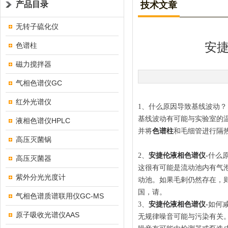
产品目录
技术文章
无转子硫化仪
安
色谱柱
磁力搅拌器
气相色谱仪GC
红外光谱仪
1、什么原因导致基线波动？
基线波动有可能与实验室的
液相色谱仪HPLC
并将
色谱柱
和毛细管进行隔
高压灭菌锅
2、
安捷伦液相色谱仪
-
什么
高压灭菌器
这很有可能是流动池内有气
紫外分光光度计
动池。如果毛剌仍然存在，
国，请。
气相色谱质谱联用仪GC-MS
3、
安捷伦液相色谱仪
-
如何
原子吸收光谱仪AAS
无规律噪音可能与污染有关