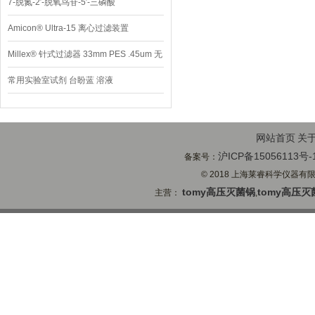
7-脱氮-2′-脱氧鸟苷-5′-三磷酸
Amicon® Ultra-15 离心过滤装置
Millex® 针式过滤器 33mm PES .45um 无
菌
常用实验室试剂 台盼蓝 溶液
网站首页
关
沪ICP备15056113号-
备案号：
© 2018 上海莱睿科学仪器有限公司
tomy高压灭菌锅
tomy高压灭
主营：
,