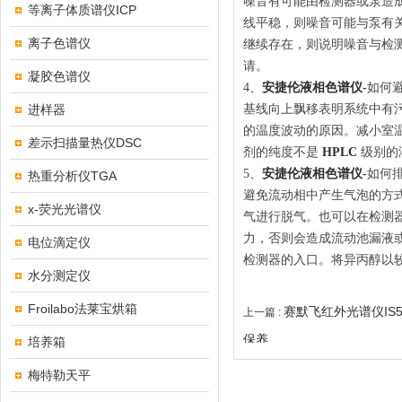
噪音有可能由检测器或泵造
等离子体质谱仪ICP
线平稳，则噪音可能与泵有关系
离子色谱仪
继续存在，则说明噪音与检
请。
凝胶色谱仪
4、
安捷伦液相色谱仪
-
如何
进样器
基线向上飘移表明系统中有
的温度波动的原因。减小室
差示扫描量热仪DSC
剂的纯度不是
HPLC
级别的
5、
安捷伦液相色谱仪
-
如何
热重分析仪TGA
避免流动相中产生气泡的方
x-荧光光谱仪
气进行脱气。也可以在检测器
力，否则会造成流动池漏液
电位滴定仪
检测器的入口。将异丙醇以
水分测定仪
Froilabo法莱宝烘箱
赛默飞红外光谱仪IS
上一篇 :
保养
培养箱
梅特勒天平