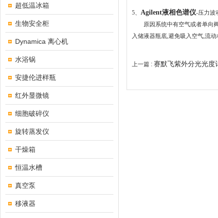
超低温冰箱
Agilent
液相色谱仪
5
、
-
压力波
生物安全柜
原因系统中有空气或者单向阀
入储液器瓶底
,
避免吸入空气
,
流动
Dynamica 离心机
水浴锅
赛默飞紫外分光光度
上一篇 :
安捷伦进样瓶
红外显微镜
细胞破碎仪
旋转蒸发仪
干燥箱
恒温水槽
真空泵
移液器