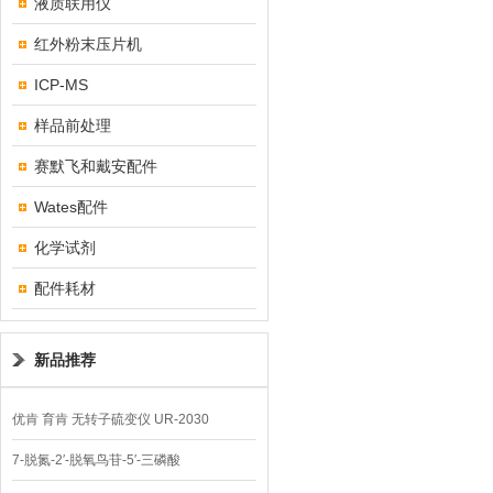
液质联用仪
红外粉末压片机
ICP-MS
样品前处理
赛默飞和戴安配件
Wates配件
化学试剂
配件耗材
新品推荐
优肯 育肯 无转子硫变仪 UR-2030
7-脱氮-2′-脱氧鸟苷-5′-三磷酸