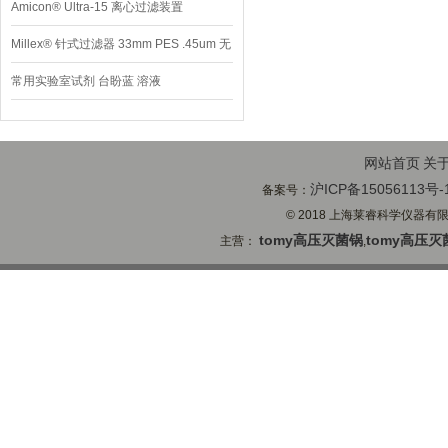
Amicon® Ultra-15 离心过滤装置
Millex® 针式过滤器 33mm PES .45um 无
菌
常用实验室试剂 台盼蓝 溶液
网站首页
关
沪ICP备15056113号-
备案号：
© 2018 上海莱睿科学仪器有限公司
tomy高压灭菌锅
tomy高压灭
主营：
,