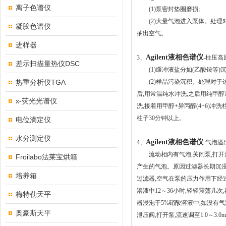
离子色谱仪
(1)
泵密封垫圈磨损
;
(2)
大量气泡进入泵体。处理
凝胶色谱仪
抽出空气。
进样器
Agilent
液相色谱仪
3
、
-
柱压高
差示扫描量热仪DSC
(1)
缓冲液盐分如
(
乙酸铵等
)
热重分析仪TGA
(2)
样品污染沉积。处理对于
后
,
用常温纯水冲洗
,
之后用纯甲醇
x-荧光光谱仪
洗
,
接着用甲醇
+
异丙醇
(4+6)
冲洗
柱子
30
分钟以上。
电位滴定仪
水分测定仪
Agilent
液相色谱仪
4
、
-
气泡溢
流动相内有气泡
,
关闭泵
,
打开
Froilabo法莱宝烘箱
产生的气泡。原因过滤器长期沉
培养箱
过滤器
,
空气在泵的压力作用下经
溶液中
12
～
36
小时
,
轻轻震荡几次
,
梅特勒天平
器浸泡于
5%
硝酸溶液中
,
如没有气
奥豪斯天平
泄压阀
,
打开泵
,
流速调至
1.0
～
3.0m