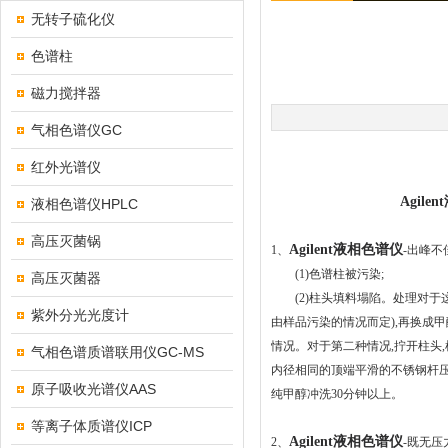
无转子硫化仪
色谱柱
磁力搅拌器
气相色谱仪GC
红外光谱仪
Agile
液相色谱仪HPLC
高压灭菌锅
Agilent
液相色谱仪
1
、
-
出峰不
(1)
色谱柱被污染
;
高压灭菌器
(2)
柱头填料塌陷。处理对于
紫外分光光度计
由样品污染的情况而定
),
再换成甲
情况。对于第二种情况
,
拧开柱头
,
气相色谱质谱联用仪GC-MS
内径相同的顶端平滑的不锈钢杆
原子吸收光谱仪AAS
纯甲醇冲洗
30
分钟以上。
等离子体质谱仪ICP
Agilent
液相色谱仪
2
、
-
既无压