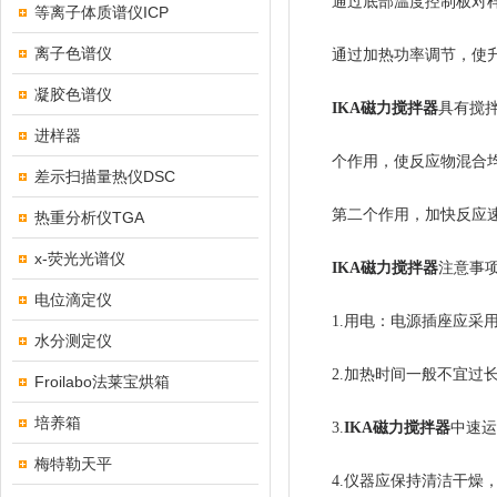
通过底部温度控制板对样本
等离子体质谱仪ICP
离子色谱仪
通过加热功率调节，使升
凝胶色谱仪
IKA磁力搅拌器
具有搅
进样器
个作用，使反应物混合均
差示扫描量热仪DSC
第二个作用，加快反应速
热重分析仪TGA
x-荧光光谱仪
IKA磁力搅拌器
注意事
电位滴定仪
1.用电：电源插座应采用
水分测定仪
2.加热时间一般不宜过长
Froilabo法莱宝烘箱
培养箱
3.
IKA磁力搅拌器
中速运
梅特勒天平
4.仪器应保持清洁干燥，