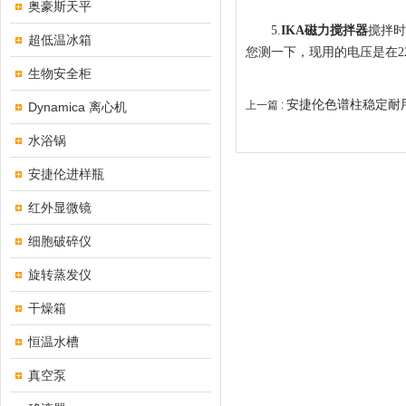
奥豪斯天平
5.
IKA磁力搅拌器
搅拌时
超低温冰箱
您测一下，现用的电压是在22
生物安全柜
安捷伦色谱柱稳定耐
上一篇 :
Dynamica 离心机
水浴锅
安捷伦进样瓶
红外显微镜
细胞破碎仪
旋转蒸发仪
干燥箱
恒温水槽
真空泵