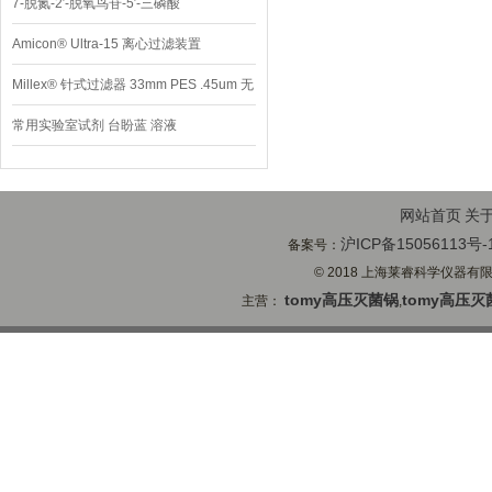
7-脱氮-2′-脱氧鸟苷-5′-三磷酸
Amicon® Ultra-15 离心过滤装置
Millex® 针式过滤器 33mm PES .45um 无
菌
常用实验室试剂 台盼蓝 溶液
网站首页
关
沪ICP备15056113号-
备案号：
© 2018 上海莱睿科学仪器有限公司
tomy高压灭菌锅
tomy高压灭
主营：
,