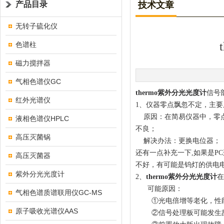
产品目录
技术文章
无转子硫化仪
色谱柱
磁力搅拌器
气相色谱仪GC
thermo紫外分光光度计
信号
红外光谱仪
1、仪器零点飘忽不定，主
原因：在简易仪器中，零点
液相色谱仪HPLC
不良；
高压灭菌锅
解决办法：更换电位器；
还有一点补充一下,如果是P
高压灭菌器
不好，有可能是钨灯的供电
紫外分光光度计
2、
thermo紫外分光光度计
在
可能原因：
气相色谱质谱联用仪GC-MS
①光电倍增等老化，性
原子吸收光谱仪AAS
②信号处理板可能发生