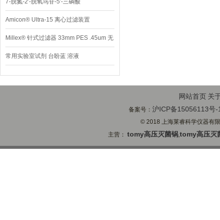
7-脱氮-2′-脱氧鸟苷-5′-三磷酸
Amicon® Ultra-15 离心过滤装置
Millex® 针式过滤器 33mm PES .45um 无
菌
常用实验室试剂 台盼蓝 溶液
网站首页
关
沪ICP备15056113号-
备案号：
© 2018 上海莱睿科学仪器有限公司
tomy高压灭菌锅
tomy高压灭
主营：
,