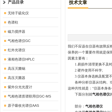
产品目录
技术文章
无转子硫化仪
色谱柱
磁力搅拌器
气相色谱仪GC
我们不应该在仪器有故障反映
红外光谱仪
保养的一个重要作用就是保障
因素主要有：
液相色谱仪HPLC
1.易损件清理更换不及时
高压灭菌锅
2.硬件使用不科学;
3.仪器本身选购及配置不
高压灭菌器
各种分析仪器从结构、功能
紫外分光光度计
这种共性就是：“仪器本身
下面分别就
气相色谱仪
气相色谱质谱联用仪GC-MS
原子吸收光谱仪AAS
部分：
气相色谱仪