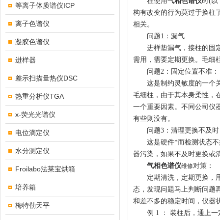
在使用
气相色谱仪
时(
等离子体质谱仪ICP
构有改变的行为莫过于换柱
离子色谱仪
相关。
问题1：漏气
凝胶色谱仪
进样垫漏气，接柱的固定螺
进样器
需用，需要定期更换。毛细
问题2：固定位置不准：
差示扫描量热仪DSC
这是制约灵敏度的一个关键
毛细柱，由于其本身柔性，
热重分析仪TGA
一个重要因素。不同公司仪
x-荧光光谱仪
有些则没有。
问题3：清理更换不及时
电位滴定仪
这是硬件*而检测状态不好
水分测定仪
器污染，如果不及时更换或
气相色谱仪
对策：
维修
Froilabo法莱宝烘箱
定期清洗，定期更换，用检
培养箱
态，发现问题马上判断问题
和差不多的稳定时间，仪器
梅特勒天平
例 1 ： 装柱后，通上