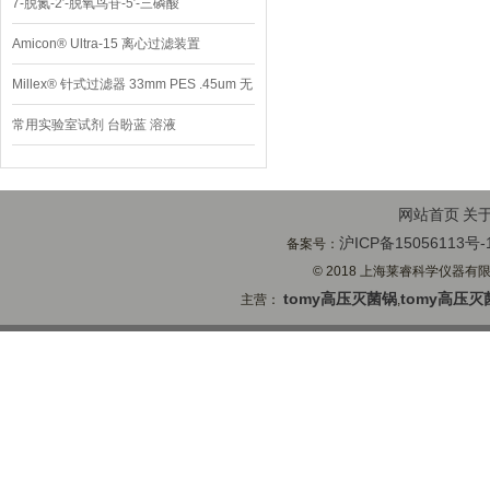
7-脱氮-2′-脱氧鸟苷-5′-三磷酸
Amicon® Ultra-15 离心过滤装置
Millex® 针式过滤器 33mm PES .45um 无
菌
常用实验室试剂 台盼蓝 溶液
网站首页
关
沪ICP备15056113号-
备案号：
© 2018 上海莱睿科学仪器有限公司
tomy高压灭菌锅
tomy高压灭
主营：
,