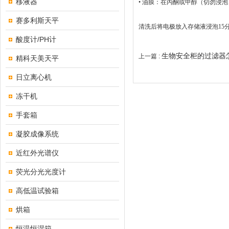
移液器
•
油膜：在丙酮或甲醇
（切勿浸泡
赛多利斯天平
清洗后将电极放入存储液浸泡15
酸度计/PH计
生物安全柜的过滤器
上一篇 :
精科天美天平
日立离心机
冻干机
手套箱
凝胶成像系统
近红外光谱仪
荧光分光光度计
高低温试验箱
烘箱
恒温恒湿箱