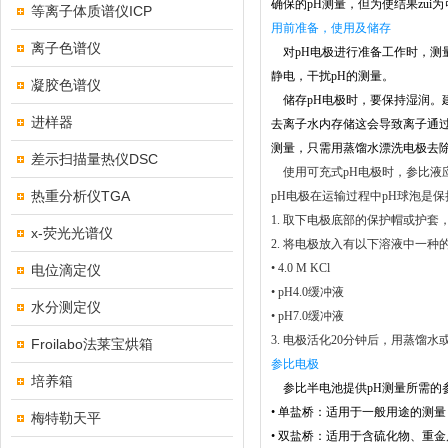
确保的pH测量，但为使结果zu
等离子体质谱仪ICP
用前准备，使用及储存
离子色谱仪
对pH电极进行准备工作时，测
静电，干扰pH的测量。
凝胶色谱仪
储存pH电极时，要保持湿润。建议
进样器
去离子水内存储这会导致离子通过
测量，只需用蒸馏水漂洗电极去
差示扫描量热仪DSC
使用可充式pH电极时，参比液
热重分析仪TGA
pH电极在运输过程中pH球泡是
1.
取下电极底部的保护帽或护套
x-荧光光谱仪
2.
将电极放入有以下溶液中一种的
•
4.0 M KCl
电位滴定仪
•
pH4.0缓冲液
水分测定仪
•
pH7.0缓冲液
3.
电极活化20分钟后，用蒸馏水
Froilabo法莱宝烘箱
参比电极
培养箱
参比半电池提供pH测量所需的
•
单盐桥：适用于一般用途的测量
梅特勒天平
•
双盐桥：适用于含硫化物、重金属