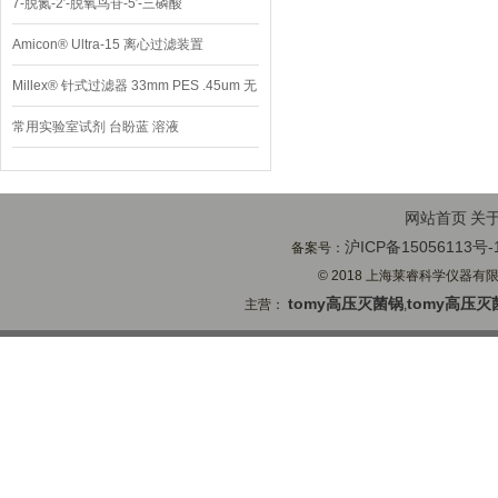
7-脱氮-2′-脱氧鸟苷-5′-三磷酸
Amicon® Ultra-15 离心过滤装置
Millex® 针式过滤器 33mm PES .45um 无
菌
常用实验室试剂 台盼蓝 溶液
网站首页
关
沪ICP备15056113号-
备案号：
© 2018 上海莱睿科学仪器有限公司
tomy高压灭菌锅
tomy高压灭
主营：
,