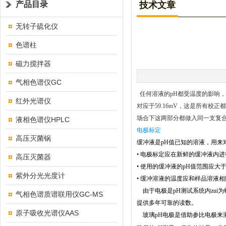
产品目录
技术文章
无转子硫化仪
色谱柱
磁力搅拌器
气相色谱仪GC
任何溶液的pH都受温度的影响，
红外光谱仪
对应于59.16mV，这是所有
场合下这两部分都做入同一支复
液相色谱仪HPLC
电极标定
高压灭菌锅
缓冲液是pH值已知的溶液，用来
•
电极标定应在新鲜的缓冲液内进
高压灭菌器
•
使用的缓冲液的pH值范围应大
紫外分光光度计
•
缓冲溶液的温度应和样品溶液相
由于电极是pH测试系统内zui
气相色谱质谱联用仪GC-MS
提供多年可靠的读数。
原子吸收光谱仪AAS
玻璃pH电极是借助参比电极来