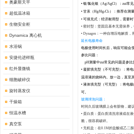
奥豪斯天平
•
银/氯化银（Ag/AgCl）：z
•
甘汞（Hg/Hg
Cl
）：推荐在测
超低温冰箱
2
2
•
可填充式：经济耐用型，需要时
生物安全柜
•
密封型：坚固且基本无需保养，
•
Dynagen：一种自增压电解质
Dynamica 离心机
延长电极寿命
水浴锅
电极使用时间长后，响应可能会
参比问题：
安捷伦进样瓶
pH测量中zui常见的问题是参
红外显微镜
•
凝胶填充型（不可充型）：将电
温溶液的烧杯内。放一边，直至
细胞破碎仪
•
液体填充型（可充型）：将电极
旋转蒸发仪
可。
玻璃球泡问题：
干燥箱
时间久后玻璃膜上会有脏物，建
恒温水槽
•
蛋白质：
蛋白质清洗溶液或在液
脆，很容易破碎。
真空泵
•
无机盐：在0.1M的盐酸或乙二