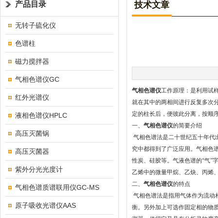
产品目录
技术文章
无转子硫化仪
色谱柱
磁力搅拌器
气相色谱仪GC
气相色谱仪
工作原理：是利用试
红外光谱仪
就在其中的两相间进行反复多次
定的柱长后，便彼此分离，按顺
液相色谱仪HPLC
一、
气相色谱仪
的简要介绍
高压灭菌锅
气相色谱法是二十世纪五十年代
究中都得到了广泛应用。气相色谱
高压灭菌器
性炭、硅胶等。气液色谱的“气”
紫外分光光度计
乙烯中的微量甲烷、乙炔、丙烯
二、
气相色谱仪
的特点
气相色谱质谱联用仪GC-MS
气相色谱法是指用气体作为流动
原子吸收光谱仪AAS
衡。另外加上可选作固定相的物