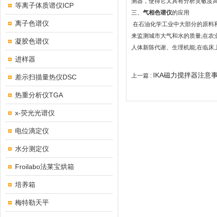
测器，使得它又具有分析灵敏度
等离子体质谱仪ICP
三、
气相色谱仪
的应用
离子色谱仪
在石油化学工业中大部分的原料和
来监测城市大气和水的质量;在农
凝胶色谱仪
人体新陈代谢、生理机能;在临床
进样器
IKA磁力搅拌器注意
上一篇 :
差示扫描量热仪DSC
热重分析仪TGA
x-荧光光谱仪
电位滴定仪
水分测定仪
Froilabo法莱宝烘箱
培养箱
梅特勒天平