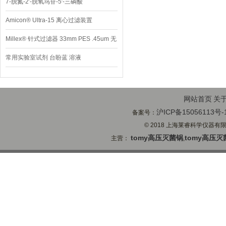
7-脱氮-2′-脱氧鸟苷-5′-三磷酸
Amicon® Ultra-15 离心过滤装置
Millex® 针式过滤器 33mm PES .45um 无
菌
常用实验室试剂 台盼蓝 溶液
网站首页
关
沪ICP备15056113号-
备案号：
© 2018 上海莱睿科学仪器有限公司
tomy高压灭菌锅
tomy高压灭
主营：
,