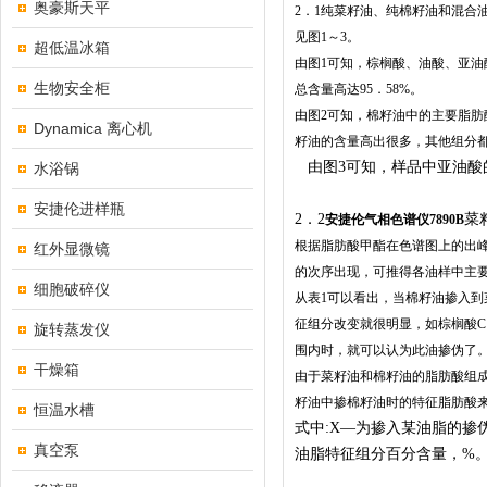
奥豪斯天平
2．1纯菜籽油、纯棉籽油和混合
见图1～3。
超低温冰箱
由图1可知，棕榈酸、油酸、亚油
生物安全柜
总含量高达95．58%。
由图2可知，棉籽油中的主要脂肪
Dynamica 离心机
籽油的含量高出很多，其他组分
由图
3可知，样品中亚油
水浴锅
安捷伦进样瓶
2．2
菜
安捷伦气相色谱仪7890B
根据脂肪酸甲酯在色谱图上的出
红外显微镜
的次序出现，可推得各油样中主
细胞破碎仪
从表1可以看出，当棉籽油掺入
征组分改变就很明显，如棕榈酸C1
旋转蒸发仪
围内时，就可以认为此油掺伪了
干燥箱
由于菜籽油和棉籽油的脂肪酸组
籽油中掺棉籽油时的特征脂肪酸来进行计
恒温水槽
式中:X—为掺入某油脂的掺
真空泵
油脂特征组分百分含量，%