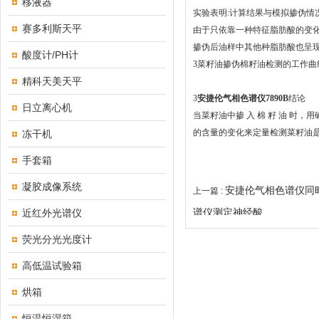
移液器
实验表明
:
计算结果与模拟掺伪情况
赛多利斯天平
由于只依靠一种特征脂肪酸的变
掺伪后油样中其他种脂肪酸也呈
酸度计/PH计
3
菜籽油掺伪棉籽油检测的工作曲
精科天美天平
3
安捷伦气相色谱仪7890B
结论
日立离心机
当菜籽油中掺 入 棉 籽 油 
的含量的变化来定量检测菜籽油
冻干机
手套箱
凝胶成像系统
安捷伦气相色谱仪同
上一篇 :
谱仪测定神经酸
近红外光谱仪
荧光分光光度计
高低温试验箱
烘箱
恒温恒湿箱