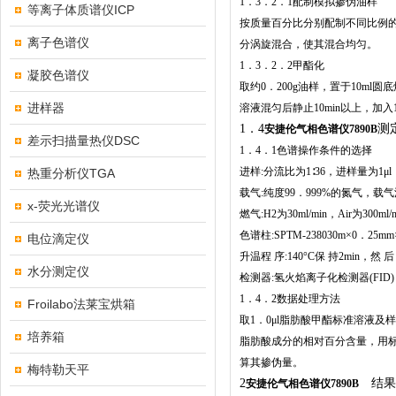
1．3．2．1配制模拟掺伪油样
等离子体质谱仪ICP
按质量百分比分别配制不同比例的模
离子色谱仪
分涡旋混合，使其混合均匀。
1．3．2．2甲酯化
凝胶色谱仪
取约0．200g油样，置于10ml圆底
进样器
溶液混匀后静止10min以上，加入
1．4
测
安捷伦气相色谱仪7890B
差示扫描量热仪DSC
1．4．1色谱操作条件的选择
进样:分流比为1∶36，进样量为1μl
热重分析仪TGA
载气:纯度99．999%的氮气，载气流
x-荧光光谱仪
燃气:H2为30ml/min，Air为300ml/
色谱柱:SPTM-238030m×0．2
电位滴定仪
升温程 序:140°C保 持2min，然 后
水分测定仪
检测器:氢火焰离子化检测器(FID) 
1．4．2数据处理方法
Froilabo法莱宝烘箱
取1．0μl脂肪酸甲酯标准溶液
培养箱
脂肪酸成分的相对百分含量，用标
算其掺伪量。
梅特勒天平
2
结果
安捷伦气相色谱仪7890B