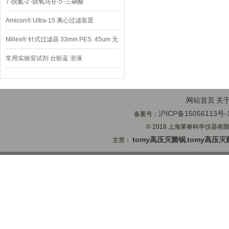
7-脱氮-2′-脱氧鸟苷-5′-三磷酸
Amicon® Ultra-15 离心过滤装置
Millex® 针式过滤器 33mm PES .45um 无
菌
常用实验室试剂 台盼蓝 溶液
网站首页
关
沪ICP备15056113号-
备案号：
© 2018 上海莱睿科学仪器有限公司
tomy高压灭菌锅
tomy高压灭
主营：
,