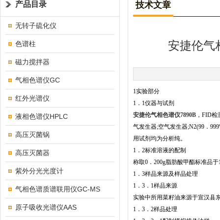
产品目录
技术文章
无转子硫化仪
安捷伦气
色谱柱
磁力搅拌器
气相色谱仪GC
1实验部分
红外光谱仪
1．1仪器与试剂
安捷伦气相色谱仪7890B
，FID检
液相色谱仪HPLC
气发生器;空气发生器;N2(99．999%
高压灭菌锅
用试剂均为分析纯。
1．2标准溶液的配制
高压灭菌器
称取0．200g脂肪酸甲酯标准品于1
紫外分光光度计
1．3样品来源及样品处理
1．3．1样品来源
气相色谱质谱联用仪GC-MS
实验中所用菜籽油来源于宣汉县东乡
原子吸收光谱仪AAS
1．3．2样品处理