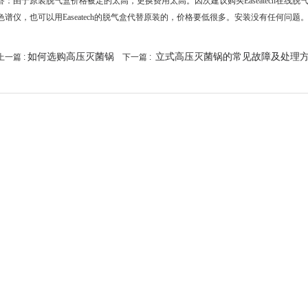
答：由于原装脱气盒价格被定的太高，更换费用太高。因次建议购买Easeatech在线脱气
色谱仪，也可以用Easeatech的脱气盒代替原装的，价格要低很多。安装没有任何问题
如何选购高压灭菌锅
立式高压灭菌锅的常见故障及处理
上一篇 :
下一篇 :