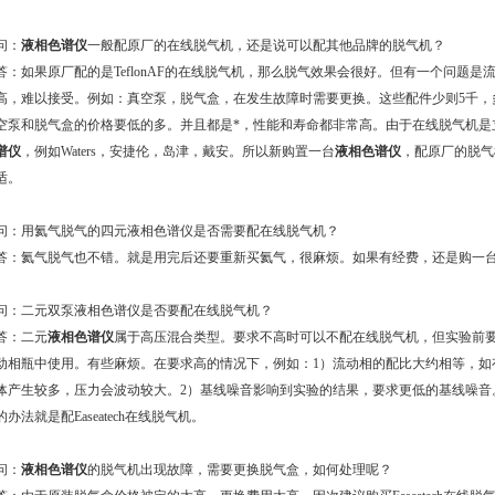
问：
液相色谱仪
一般配原厂的在线脱气机，还是说可以配其他品牌的脱气机？
答：如果原厂配的是TeflonAF的在线脱气机，那么脱气效果会很好。但有一个问题
高，难以接受。例如：真空泵，脱气盒，在发生故障时需要更换。这些配件少则5千，多则万
空泵和脱气盒的价格要低的多。并且都是*，性能和寿命都非常高。由于在线脱气机是立的，
谱仪
，例如Waters，安捷伦，岛津，戴安。所以新购置一台
液相色谱仪
，配原厂的脱气机
适。
问：用氦气脱气的四元液相色谱仪是否需要配在线脱气机？
答：氦气脱气也不错。就是用完后还要重新买氦气，很麻烦。如果有经费，还是购一台在Ea
问：二元双泵液相色谱仪是否要配在线脱气机？
答：二元
液相色谱仪
属于高压混合类型。要求不高时可以不配在线脱气机，但实验前
动相瓶中使用。有些麻烦。在要求高的情况下，例如：1）流动相的配比大约相等，如有机相
体产生较多，压力会波动较大。2）基线噪音影响到实验的结果，要求更低的基线噪音
的办法就是配Easeatech在线脱气机。
问：
液相色谱仪
的脱气机出现故障，需要更换脱气盒，如何处理呢？