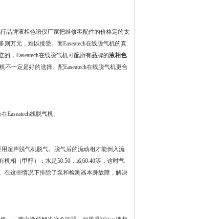
是流行品牌液相色谱仪厂家把维修零配件的价格定的太
元，难以接受。而Easeatech在线脱气机的真
Easeatech在线脱气机可配所有品牌的
液相色
不一定是好的选择。配Easeatech在线脱气机更合
seatech线脱气机。
要用超声脱气机脱气。脱气后的流动相才能倒入流
（甲醇）：水是50:50，或60:40等，这时气
。在这些情况下排除了泵和检测器本身故障，解决