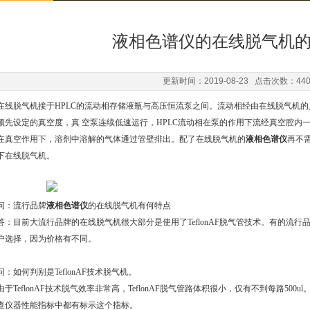
液相色谱仪的在线脱气机
更新时间：2019-08-23 点击次数：44
在线脱气机接于HPLC的流动相存储液瓶与高压恒流泵之间。流动相经由在线脱气机
预先设定的真空度，真 空泵连续低速运行，HPLC流动相在泵的作用下流经真空腔内一段很短的
在真空作用下，溶剂中溶解的气体通过管壁排出。配了在线脱气机的
液相色谱仪
再不
下在线脱气机。
问：流行品牌
液相色谱仪
的在线脱气机有何特点
答：目前大流行品牌的在线脱气机很大部分是使用了TeflonAF脱气管技术。有的流行品牌
户选择，因为价格有不同。
问：如何判别是TeflonAF技术脱气机。
由于TeflonAF技术脱气效率非常高，TeflonAF脱气管路体积很小，仅有不到每路500
查仪器性能指标中都有标示这个指标。