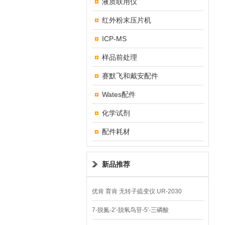
液质联用仪
红外粉末压片机
ICP-MS
样品前处理
赛默飞和戴安配件
Wates配件
化学试剂
配件耗材
新品推荐
优肯 育肯 无转子硫变仪 UR-2030
7-脱氮-2′-脱氧鸟苷-5′-三磷酸