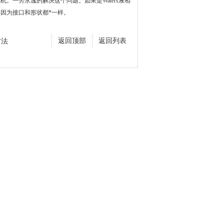
机。一劳永逸的解决这个问题。如果是Waters液相
。因为接口和形状都*一样。
方法
返回顶部
返回列表