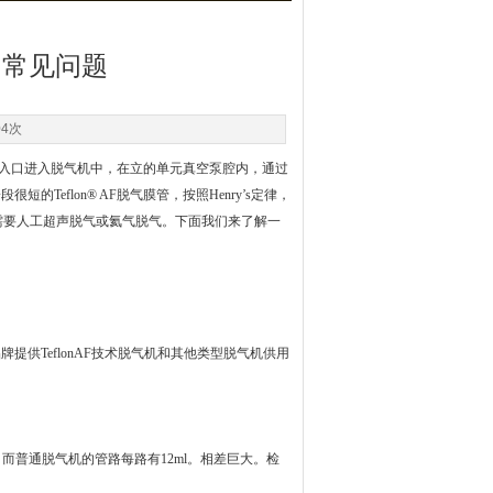
的常见问题
04次
的入口进入脱气机中，在立的单元真空泵腔内，通过
Teflon® AF脱气膜管，按照Henry’s定律，
需要人工超声脱气或氦气脱气。下面我们来了解一
提供TeflonAF技术脱气机和其他类型脱气机供用
ul。而普通脱气机的管路每路有12ml。相差巨大。检