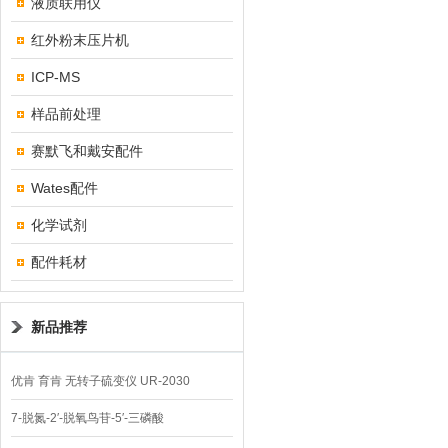
液质联用仪
红外粉末压片机
ICP-MS
样品前处理
赛默飞和戴安配件
Wates配件
化学试剂
配件耗材
新品推荐
优肯 育肯 无转子硫变仪 UR-2030
7-脱氮-2′-脱氧鸟苷-5′-三磷酸