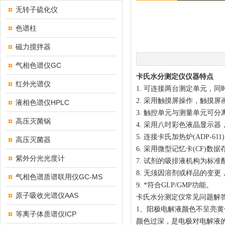
无转子硫化仪
色谱柱
磁力搅拌器
气相色谱仪GC
卡氏水分测定仪仪器特点
红外光谱仪
1. 可连接两台测定单元，
2. 采用触摸屏操作，触摸
液相色谱仪HPLC
3. 触控单元与测量单元可分
高压灭菌锅
4. 采用八吋彩色液晶显示
5. 连接卡氏加热炉(ADP-6
高压灭菌器
6. 采用微型记忆卡(CF)数据
紫外分光光度计
7. 试剂的吸排液机构为标准
8. 无须因溶剂或样品的变
气相色谱质谱联用仪GC-MS
9. *符合GLP/GMP功能。
原子吸收光谱仪AAS
卡氏水分测定仪
常见问题解
1、阳极电解液颜色不呈亮
等离子体质谱仪ICP
颜色过深，是电极对电解液