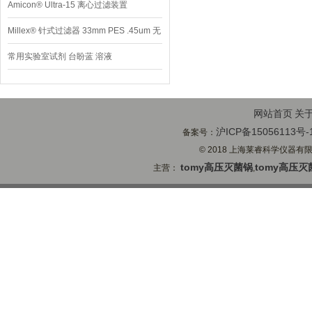
Amicon® Ultra-15 离心过滤装置
Millex® 针式过滤器 33mm PES .45um 无
菌
常用实验室试剂 台盼蓝 溶液
网站首页
关
沪ICP备15056113号-
备案号：
© 2018 上海莱睿科学仪器有限公司
tomy高压灭菌锅
tomy高压灭
主营：
,