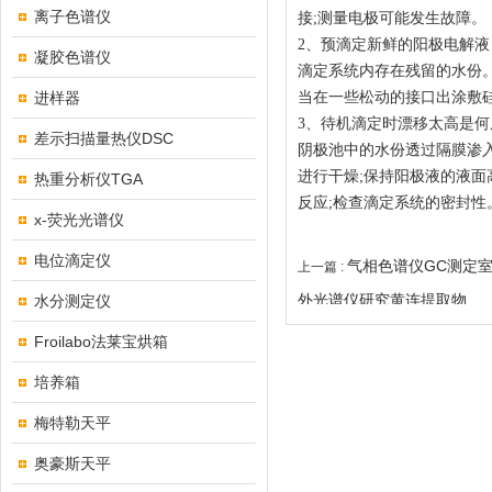
离子色谱仪
接;测量电极可能发生故障。
2、预滴定新鲜的阳极电解液
凝胶色谱仪
滴定系统内存在残留的水份。
进样器
当在一些松动的接口出涂敷
3、待机滴定时漂移太高是何
差示扫描量热仪DSC
阴极池中的水份透过隔膜渗
进行干燥;保持阳极液的液面
热重分析仪TGA
反应;检查滴定系统的密封性
x-荧光光谱仪
电位滴定仪
气相色谱仪GC测定室
上一篇 :
外光谱仪研究黄连提取物
水分测定仪
Froilabo法莱宝烘箱
培养箱
梅特勒天平
奥豪斯天平