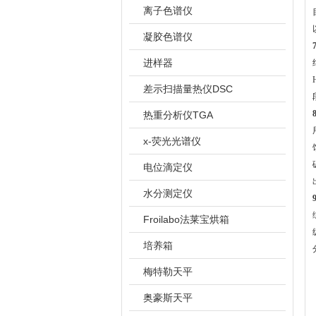
离子色谱仪
凝胶色谱仪
7
进样器
差示扫描量热仪DSC
8
热重分析仪TGA
x-荧光光谱仪
电位滴定仪
水分测定仪
9
Froilabo法莱宝烘箱
培养箱
梅特勒天平
奥豪斯天平