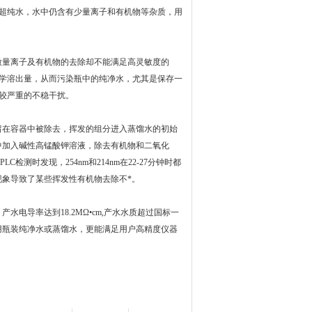
超纯水，水中仍含有少量离子和有机物等杂质，用
微量离子及有机物的去除却不能满足高灵敏度的
学溶出量，从而污染瓶中的纯净水，尤其是保存一
较严重的不稳干扰。
留在容器中被除去，挥发的组分进入蒸馏水的初始
中加入碱性高锰酸钾溶液，除去有机物和二氧化
PLC
检测时发现，
254nm
和
214nm
在
22-27
分钟时都
象导致了某些挥发性有机物去除不*。
，产水电导率达到
18.2MΩ•cm,
产水水质超过国标一
用瓶装纯净水或蒸馏水，更能满足用户高精度仪器