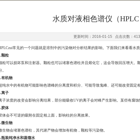
水质对液相色谱仪（HPL
更新时间：2016-01-15 点击次数：41
HPLC
zui常见的一个问题就是溶剂中的污染物对分析结果的影响。下面我们来看看水
.
颗粒
颗粒可以损坏泵和注射器。颗粒也可以堵塞色谱柱并且熔化它，这会导致回压增大。
分。
.
有机物
超纯水中的有机物可能影响色谱峰的分离度和积分、可能导致鬼峰、还可能改变固定
.
离子
离子浓度的改变会影响分离结果，部分能吸收
UV
的离子会对峰产生影响。某些有腐蚀
.
胶体
胶体会不可逆的吸附在固定相上面，影响柱的分离效果。
.
微生物
微生物会堵塞色谱柱，其代谢产物会增加有机物，颗粒等污染物。
.
瓶装
纯净水
和蒸馏水