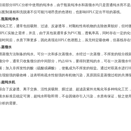
目前部分
HPLC
分析中使用的纯净水，由于瓶装纯净水和蒸馏水均只是普通纯水而不是
以配制液相和洗脱液不仅可能污堵昂贵的色谱柱，也影响
HPLC
定出平坦的基线。
.
瓶装纯净水
纯化工艺，通常包括吸附、过滤、反渗透等，对颗粒性有机物的去除效果较好，但对
HPLC
实验之需求，并且，由于其包装通常多为
PVC
瓶，透氧率高，同时存在一定的化
段时间后，水质下降更多，因此表现在
HPLC
色谱图上，虽无特定吸收峰，但基线存在
.
蒸馏水
用蒸馏方法制备的纯水。可分一次和多次蒸馏水。水经过一次蒸馏，不挥发的组分残
馏分中，通常只收集馏分的中间部分，约占
60
％，要得到更纯的水，可在一次蒸馏水
碳；加入非挥发性的酸（硫酸或磷酸），使氨成为不挥发的铵盐。通过对双蒸水进行
H
出现较强的吸收峰，这表明有疏水性较强的有机物污染，其原因应是蒸馏过程的共沸现
.
超纯水机
综合了反渗透、离子交换、活性炭吸附、膜过滤、超滤及紫外光氧化等多种纯化工艺
级水标准且稳定可测，超纯水即取即用，不会因储存引入污染，水质有保证，较之使
分析的需要。