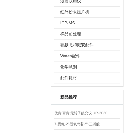
液质联用仪
红外粉末压片机
ICP-MS
样品前处理
赛默飞和戴安配件
Wates配件
化学试剂
配件耗材
新品推荐
优肯 育肯 无转子硫变仪 UR-2030
7-脱氮-2′-脱氧鸟苷-5′-三磷酸