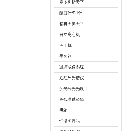
赛多利斯天平
酸度计/PH计
精科天美天平
日立离心机
冻干机
手套箱
凝胶成像系统
近红外光谱仪
荧光分光光度计
高低温试验箱
烘箱
恒温恒湿箱