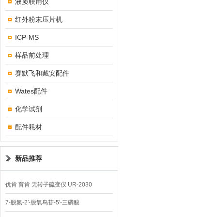
液质联用仪
红外粉末压片机
ICP-MS
样品前处理
赛默飞和戴安配件
Wates配件
化学试剂
配件耗材
新品推荐
优肯 育肯 无转子硫变仪 UR-2030
7-脱氮-2′-脱氧鸟苷-5′-三磷酸