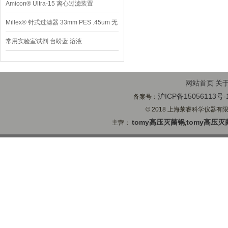
Amicon® Ultra-15 离心过滤装置
Millex® 针式过滤器 33mm PES .45um 无
菌
常用实验室试剂 台盼蓝 溶液
网站首页
关
沪ICP备15056113号-
备案号：
© 2018 上海莱睿科学仪器有限公司
tomy高压灭菌锅
tomy高压灭
主营：
,