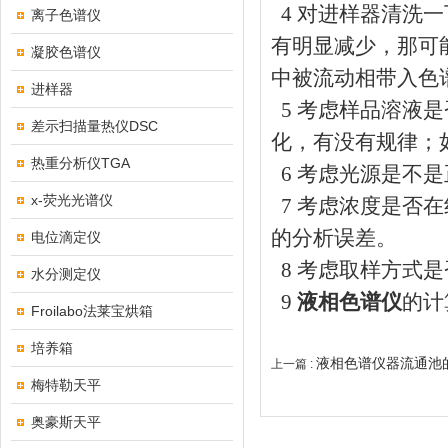
4 对进样器清洗
离子色谱仪
有明显减少，那可
凝胶色谱仪
中被流动相带入色
进样器
5 考虑样品溶液
差示扫描量热仪DSC
化，有没有规律；
热重分析仪TGA
6 考虑光源是不是
x-荧光光谱仪
7 考虑浓度是否
的分析误差。
电位滴定仪
8 考虑取样方式
水分测定仪
9
液相色谱仪
的计
Froilabo法莱宝烘箱
培养箱
液相色谱仪器流通池
上一篇 :
梅特勒天平
奥豪斯天平