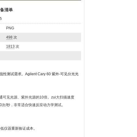
准备清单
5
：
PNG
：
498
次
：
1813
次
需求。Agilent Cary 60 紫外-可见分光光
通可见光源、紫外光源的10倍。zui大扫描速度
率：80次/秒，非常适合快速反应动力学测试。
降低仪器重新验证成本。