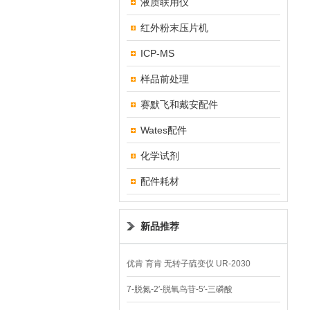
液质联用仪
红外粉末压片机
ICP-MS
样品前处理
赛默飞和戴安配件
Wates配件
化学试剂
配件耗材
新品推荐
优肯 育肯 无转子硫变仪 UR-2030
7-脱氮-2′-脱氧鸟苷-5′-三磷酸