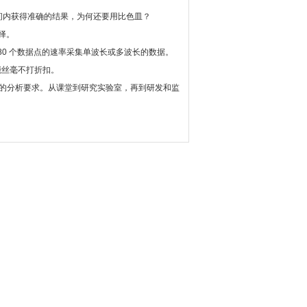
间内获得准确的结果，为何还要用比色皿？
择。
以每秒 80 个数据点的速率采集单波长或多波长的数据。
能丝毫不打折扣。
定制满足您的分析要求。从课堂到研究实验室，再到研发和监