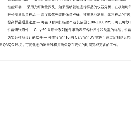
·
性能可靠
—
采用光纤测量探头。如果能够就地进行样品的仪器分析，在极短时
·
轻松测量珍贵样品
—
高度聚焦光束图像是准确、可重复地测量小体积样品的*选
·
提高样品通量速度
—
可在 3 秒内扫描整个波长范围 (190-1100 nm)，可
·
性能增强附件
— Cary 60
采用全系列附件准确表征各种尺寸和类型的样品，性
·
为实际样品设计的软件
—
可兼容 Win10 的 Cary WinUV 软件可通过
管 QA/QC 环境，可简化您的测量过程并确保您在更短的时间完成更多的工作。