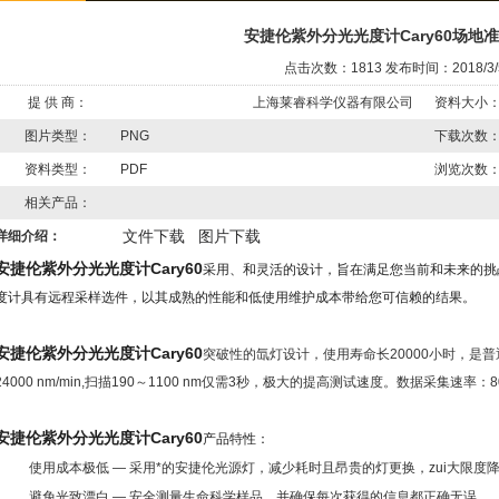
安捷伦紫外分光光度计Cary60场地
点击次数：1813 发布时间：2018/3/
提 供 商：
上海莱睿科学仪器有限公司
资料大小
图片类型：
PNG
下载次数
资料类型：
PDF
浏览次数
相关产品：
文件下载
图片下载
详细介绍：
安捷伦紫外分光光度计Cary60
采用、和灵活的设计，旨在满足您当前和未来的挑战性测试
度计具有远程采样选件，以其成熟的性能和低使用维护成本带给您可信赖的结果。
安捷伦紫外分光光度计Cary60
突破性的氙灯设计，使用寿命长20000小时，是普
24000 nm/min,扫描190～1100 nm仅需3秒，极大的提高测试速度。数据采集速
安捷伦紫外分光光度计Cary60
产品特性：
·
使用成本极低
—
采用*的安捷伦光源灯，减少耗时且昂贵的灯更换，zui大限度
·
避免光致漂白
—
安全测量生命科学样品，并确保每次获得的信息都正确无误。