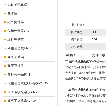
无转子硫化仪
色谱柱
磁力搅拌器
提 供 商：
气相色谱仪GC
图片类型：
JPG
红外光谱仪
资料类型：
PDF
相关产品：
液相色谱仪HPLC
文件下载
详细介绍：
高压灭菌锅
TA差示扫描量热仪Q2000
是一款
高压灭菌器
被定位为入门级仪器不是基于性能
大大提高了基线的稳定性、测量的
紫外分光光度计
款全新的DSC测试系统都地提高
气相色谱质谱联用仪GC-MS
TA差示扫描量热仪Q2000
主要特
原子吸收光谱仪AAS
1.全新的T零技术，更好的解析
等离子体质谱仪ICP
2.调制DSC技术，将总热流分