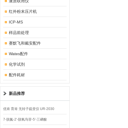
液质联用仪
红外粉末压片机
ICP-MS
样品前处理
赛默飞和戴安配件
Wates配件
化学试剂
配件耗材
新品推荐
优肯 育肯 无转子硫变仪 UR-2030
7-脱氮-2′-脱氧鸟苷-5′-三磷酸