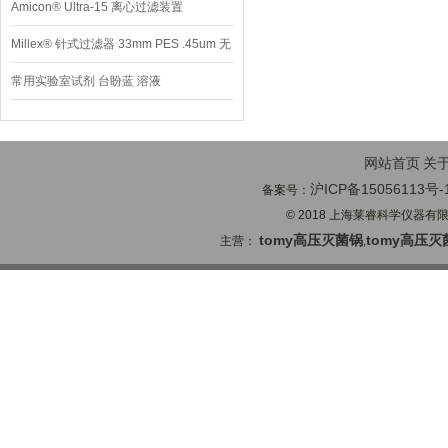
Amicon® Ultra-15 离心过滤装置
Millex® 针式过滤器 33mm PES .45um 无
菌
常用实验室试剂 台盼蓝 溶液
网站首页
关
沪ICP备15056113号-
备案号：
© 2018 上海莱睿科学仪器有限公司
tomy高压灭菌锅
tomy高压灭
主营：
,