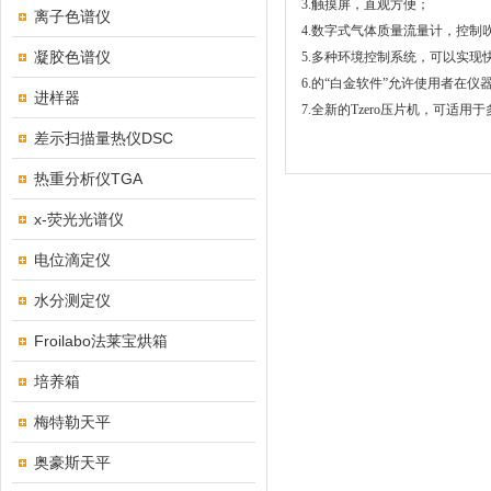
3.触摸屏，直观方便；
离子色谱仪
4.数字式气体质量流量计，控
凝胶色谱仪
5.多种环境控制系统，可以实现
6.的“白金软件”允许使用者在
进样器
7.全新的Tzero压片机，可
差示扫描量热仪DSC
热重分析仪TGA
x-荧光光谱仪
电位滴定仪
水分测定仪
Froilabo法莱宝烘箱
培养箱
梅特勒天平
奥豪斯天平