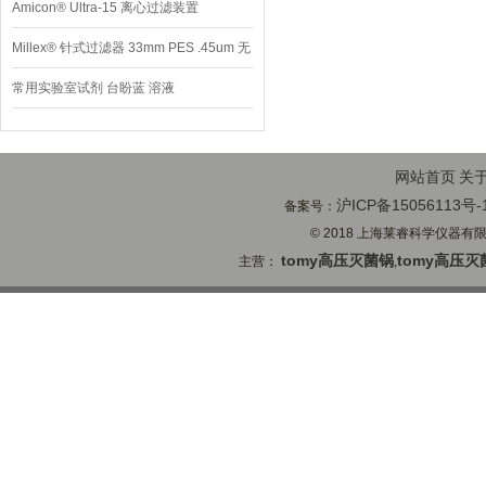
Amicon® Ultra-15 离心过滤装置
Millex® 针式过滤器 33mm PES .45um 无
菌
常用实验室试剂 台盼蓝 溶液
网站首页
关
沪ICP备15056113号-
备案号：
© 2018 上海莱睿科学仪器有限公司
tomy高压灭菌锅
tomy高压灭
主营：
,