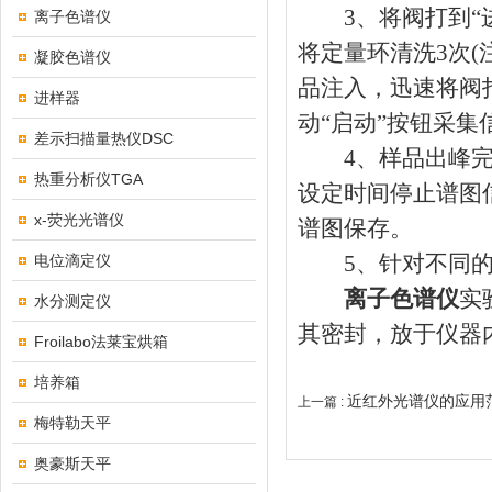
3、将阀打到“进样
离子色谱仪
将定量环清洗3次(注
凝胶色谱仪
品注入，迅速将阀打
进样器
动“启动”按钮采
差示扫描量热仪DSC
4、样品出峰完毕
热重分析仪TGA
设定时间停止谱图
x-荧光光谱仪
谱图保存。
5、针对不同的
电位滴定仪
离子色谱仪
实
水分测定仪
其密封，放于仪器
Froilabo法莱宝烘箱
培养箱
近红外光谱仪的应用
上一篇 :
梅特勒天平
奥豪斯天平