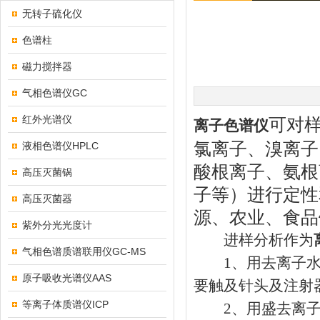
无转子硫化仪
色谱柱
磁力搅拌器
气相色谱仪GC
红外光谱仪
可对
离子色谱仪
氯离子、溴离子
液相色谱仪HPLC
酸根离子、氨根
高压灭菌锅
子等）进行定性
高压灭菌器
源、农业、食品
紫外分光光度计
进样分析作为
气相色谱质谱联用仪GC-MS
1、用去离子水将
原子吸收光谱仪AAS
要触及针头及注射器
等离子体质谱仪ICP
2、用盛去离子水