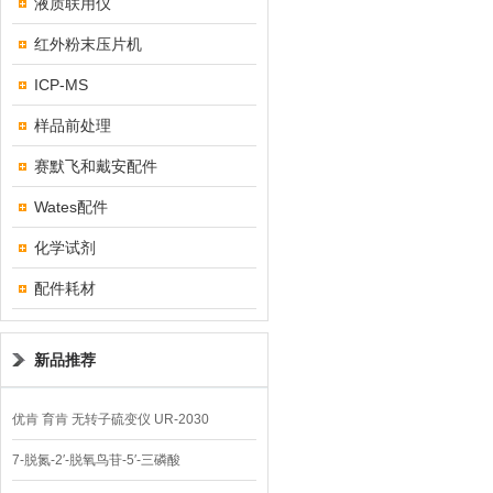
液质联用仪
红外粉末压片机
ICP-MS
样品前处理
赛默飞和戴安配件
Wates配件
化学试剂
配件耗材
新品推荐
优肯 育肯 无转子硫变仪 UR-2030
7-脱氮-2′-脱氧鸟苷-5′-三磷酸