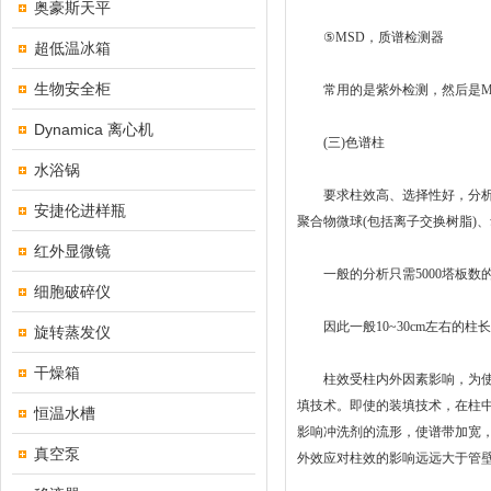
奥豪斯天平
⑤MSD，质谱检测器
超低温冰箱
生物安全柜
常用的是紫外检测，然后是MS
Dynamica 离心机
(三)色谱柱
水浴锅
要求柱效高、选择性好，分析速
安捷伦进样瓶
聚合物微球(包括离子交换树脂)、氧
红外显微镜
一般的分析只需5000塔板数的柱
细胞破碎仪
因此一般10~30cm左右的柱
旋转蒸发仪
干燥箱
柱效受柱内外因素影响，为使色
填技术。即使的装填技术，在柱
恒温水槽
影响冲洗剂的流形，使谱带加宽，
真空泵
外效应对柱效的影响远远大于管