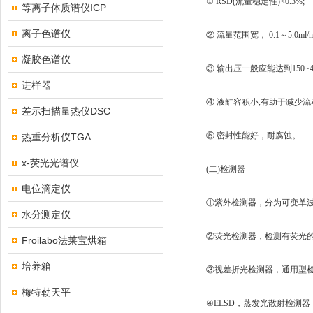
① RSD(流量稳定性)<0.3%;
等离子体质谱仪ICP
离子色谱仪
② 流量范围宽， 0.1～5.0m
凝胶色谱仪
③ 输出压一般应能达到150~400 
进样器
④ 液缸容积小,有助于减少流
差示扫描量热仪DSC
⑤ 密封性能好，耐腐蚀。
热重分析仪TGA
x-荧光光谱仪
(二)检测器
电位滴定仪
①紫外检测器，分为可变单波长
水分测定仪
②荧光检测器，检测有荧光的
Froilabo法莱宝烘箱
培养箱
③视差折光检测器，通用型检
梅特勒天平
④ELSD，蒸发光散射检测器