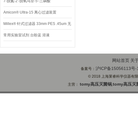
7-脱氮-2′-脱氧鸟苷-5′-三磷酸
Amicon® Ultra-15 离心过滤装置
Millex® 针式过滤器 33mm PES .45um 无
菌
常用实验室试剂 台盼蓝 溶液
网站首页
关
沪ICP备15056113号-
备案号：
© 2018 上海莱睿科学仪器有限公司
tomy高压灭菌锅
tomy高压灭
主营：
,