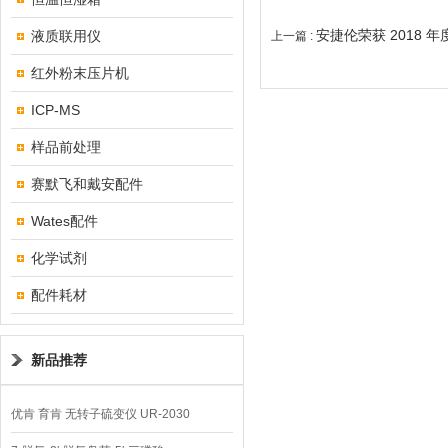
安捷伦荣获 2018 
液质联用仪
上一篇 :
红外粉末压片机
ICP-MS
样品前处理
赛默飞和戴安配件
Wates配件
化学试剂
配件耗材
新品推荐
优肯 育肯 无转子硫变仪 UR-2030