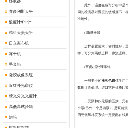
移液器
此外，温度在色谱分析中是个不
赛多利斯天平
同的检测器对温度的敏感度不一
准确性。
酸度计/PH计
精科天美天平
(四)进样器
日立离心机
进样装置要求：密封性好，重复
样，可分为隔膜进样、停流进样
冻干机
手套箱
(五)数据处理系统
凝胶成像系统
一般专业的
液相色谱仪
生产
近红外光谱仪
数据计算处理。进口软件价格比
荧光分光光度计
二元泵和四元泵的区别二元有两
高低温试验箱
个泵(另外一个是辅泵)，是泵前
四元低压梯度系统一定要配在线
烘箱
恒温恒湿箱