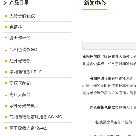
产品目录
新闻中心
无转子硫化仪
色谱柱
磁力搅拌器
气相色谱仪GC
液相色谱仪
已经遍布各大高校，
红外光谱仪
又是多钟多样，相对于时间紧缺
液相色谱仪HPLC
液相色谱仪
由包括输液系统
高压灭菌锅
机器工作的同时还需要样本处理
充分考虑到仪器的方方面面才能
高压灭菌器
紫外分光光度计
先从
液相色谱仪
常规的几个
气相色谱质谱联用仪GC-MS
(一)输液泵应具备如下性能：
原子吸收光谱仪AAS