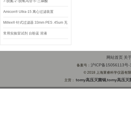
7-脱氮-2′-脱氧鸟苷-5′-三磷酸
Amicon® Ultra-15 离心过滤装置
Millex® 针式过滤器 33mm PES .45um 无
菌
常用实验室试剂 台盼蓝 溶液
网站首页
关
沪ICP备15056113号-
备案号：
© 2018 上海莱睿科学仪器有限公司
tomy高压灭菌锅
tomy高压灭
主营：
,