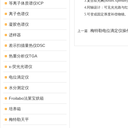
3.复合双光阑(Reflex Apert
等离子体质谱仪ICP
4.同轴设计：可见光光路与红
离子色谱仪
5.可变或固定厚度补偿物镜。
凝胶色谱仪
梅特勒电位滴定仪操
上一篇 :
进样器
差示扫描量热仪DSC
热重分析仪TGA
x-荧光光谱仪
电位滴定仪
水分测定仪
Froilabo法莱宝烘箱
培养箱
梅特勒天平