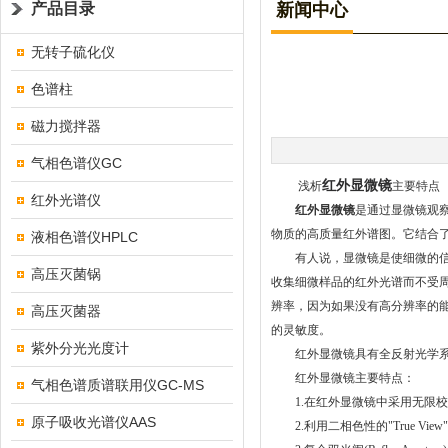
产品目录
新闻中心
无转子硫化仪
色谱柱
磁力搅拌器
气相色谱仪GC
红外显微镜
浅析
主要特点
红外光谱仪
红外显微镜
是通过显微镜观
物质的高质量红外谱图。它结合
液相色谱仪HPLC
有人说，显微镜是使细微的信息
高压灭菌锅
收集细微样品的红外光谱而不受周
辨率，因为如果没有高分辨率的
高压灭菌器
的灵敏度。
紫外分光光度计
红外显微镜具有全反射光学系统，可
红外显微镜主要特点：
气相色谱质谱联用仪GC-MS
1.在红外显微镜中采用无限校
原子吸收光谱仪AAS
2.利用二相色性的"True Vi