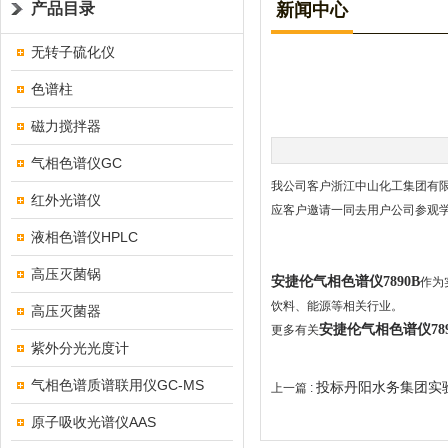
产品目录
新闻中心
无转子硫化仪
色谱柱
磁力搅拌器
气相色谱仪GC
我公司客户浙江中山化工集团有限
红外光谱仪
应客户邀请一同去用户公司参观
液相色谱仪HPLC
高压灭菌锅
安捷伦气相色谱仪7890B
作为
饮料、能源等相关行业。
高压灭菌器
安捷伦气相色谱仪789
更多有关
紫外分光光度计
气相色谱质谱联用仪GC-MS
投标丹阳水务集团实
上一篇 :
原子吸收光谱仪AAS