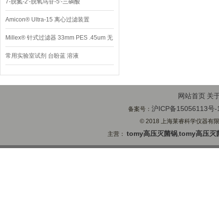
7-脱氮-2′-脱氧鸟苷-5′-三磷酸
Amicon® Ultra-15 离心过滤装置
Millex® 针式过滤器 33mm PES .45um 无
菌
常用实验室试剂 台盼蓝 溶液
网站首页
关
沪ICP备15056113号-
备案号：
© 2018 上海莱睿科学仪器有限公司
tomy高压灭菌锅
tomy高压灭
主营：
,