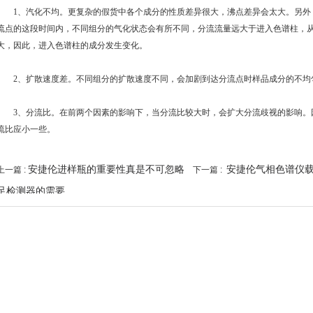
1、汽化不均。更复杂的假货中各个成分的性质差异很大，沸点差异会太大。另外
流点的这段时间内，不同组分的气化状态会有所不同，分流流量远大于进入色谱柱，从
大，因此，进入色谱柱的成分发生变化。
2、扩散速度差。不同组分的扩散速度不同，会加剧到达分流点时样品成分的不均
3、分流比。在前两个因素的影响下，当分流比较大时，会扩大分流歧视的影响。
流比应小一些。
安捷伦进样瓶的重要性真是不可忽略
安捷伦气相色谱仪
上一篇 :
下一篇 :
足检测器的需要