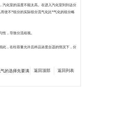
，汽化室的温度不能太高。在进入汽化室到到达分
而使不*组分的实际组分流气化比*气化的组分略
匀性，导致分流歧视。
因此，在柱容量允许且样品浓度合适的情况下，分
载气的选择先要满
返回顶部
返回列表