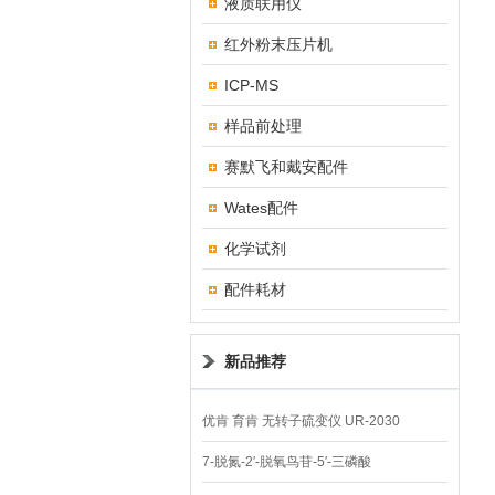
液质联用仪
红外粉末压片机
ICP-MS
样品前处理
赛默飞和戴安配件
Wates配件
化学试剂
配件耗材
新品推荐
优肯 育肯 无转子硫变仪 UR-2030
7-脱氮-2′-脱氧鸟苷-5′-三磷酸