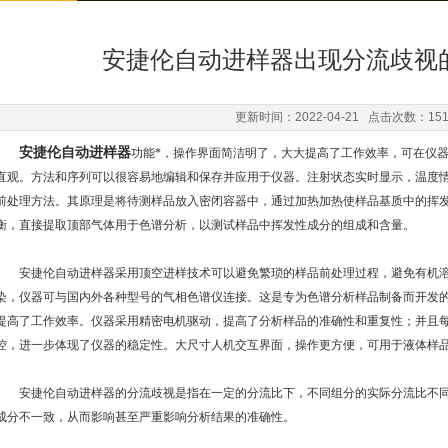
安捷伦自动进样器出现分流歧视
更新时间：2022-04-21 点击次数：15
安捷伦自动进样器
功能*，操作界面简洁明了，大大提高了工作效率，可在仪
直观。方法和序列可以很容易地编辑和保存并应用于仪器。注射状态实时显示，温度
前处理方法。其原理是将待测样品放入密闭容器中，通过加热加热使样品基质中的挥
衡，直接提取顶部气体用于色谱分析，以测试样品中挥发性成分的组成和含量。
安捷伦自动进样器采用顶空进样技术可以避免繁琐的样品前处理过程，避免有机溶
染，仪器可与国内外各种型号的气相色谱仪连接。这是专为色谱分析样品制备而开发
提高了工作效率。仪器采用精密电机驱动，提高了分析样品的准确性和重复性；并且
控，进一步体现了仪器的稳定性。大尺寸人机交互界面，操作更方便，可用于液体样
安捷伦自动进样器的分流歧视是指在一定的分流比下，不同组分的实际分流比不同
成分不一致，从而影响甚至严重影响分析结果的准确性。