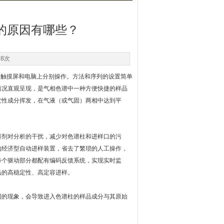
的原因有哪些？
18次
器触摸屏和电脑上分别操作。方法和序列的设置简单
情况直观呈现，是气相色谱中一种方便快捷的样品
发性成分挥发，在气液（或气固）两相中达到平
剂对分析的干扰，减少对色谱柱和进样口的污
的经济型自动进样装置，省去了繁琐的人工操作，
每个驱动部分都配有编码反馈系统，实现实时监
品的高稳定性、高定容进样。
的现象，会导致进入色谱柱的样品成分与其原始