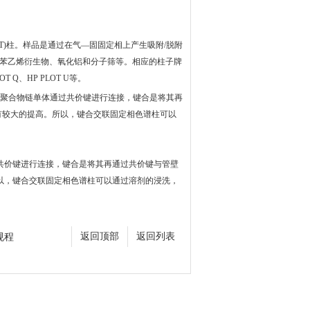
T)柱。样品是通过在气—固固定相上产生吸附/脱附
相有苯乙烯衍生物、氧化铝和分子筛等。相应的柱子牌
LOT Q、HP PLOT U等。
个聚合物链单体通过共价键进行连接，键合是将其再
有较大的提高。所以，键合交联固定相色谱柱可以
共价键进行连接，键合是将其再通过共价键与管壁
以，键合交联固定相色谱柱可以通过溶剂的浸洗，
规程
返回顶部
返回列表