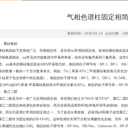
气相色谱柱固定相
更新时间：2016-01-13 点击次数：19
1、聚硅氧烷
聚硅氧烷由于其用途广泛、性能稳定性，是目前zui常用的固定相。标准的聚硅氧烷
功能集团相连，zui常见的功能集团为甲基和苯基，此外还有氰丙基和三氟丙基。这
质。zui基本的聚硅氧烷是由100%甲基取代的，相应的柱子牌号有：HP-1、BP-1、DB
基的数量一般由一个百分数来表示。例如：5%二苯基-95%二甲基聚硅氧烷表示其包含有
个硅原子包含有两个特定集团）。相应的柱子牌号有：HP-5、BP-5、DB-5、SE-
是100%(如50%苯基-甲基聚硅氧烷表示甲基的含量为50%)。相应的柱子牌号有：HP-50+、
2、聚乙二醇
聚乙二醇是另外一类广泛应用的固定相。有些我们称之为“WAX”或“FFAP”。聚乙
聚乙二醇固定相色谱柱的寿命较短，而且容易受温度和环境(有氧环境等)的影响。但
能，所以仍是我们常用的固定相之一。为了提高分离效能，还有用pH阳离子改性聚乙二
聚乙二醇作为固定相的(DB-FFAP)。这种色谱柱常用于分析分离酸性化合物。另外
分离碱性化合物(CAM)。相应的柱子牌号有：HP-Wax、DB-Wax、Carbowax-10，HP-INNO