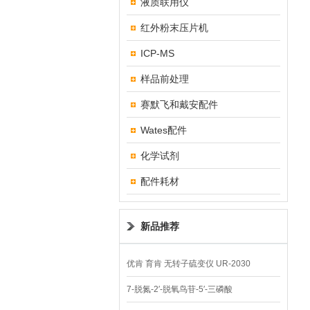
液质联用仪
红外粉末压片机
ICP-MS
样品前处理
赛默飞和戴安配件
Wates配件
化学试剂
配件耗材
新品推荐
优肯 育肯 无转子硫变仪 UR-2030
7-脱氮-2′-脱氧鸟苷-5′-三磷酸