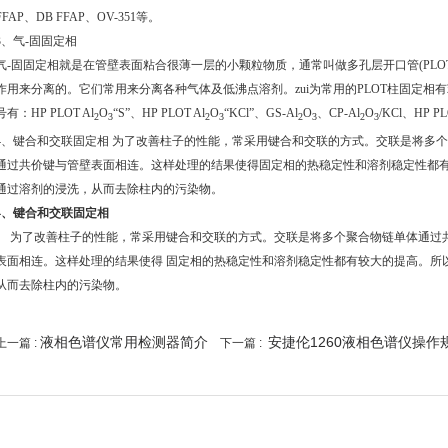
FFAP、DB FFAP、OV-351等。
3、气-固固定相
气-固固定相就是在管壁表面粘合很薄一层的小颗粒物质，通常叫做多孔层开口管(PLO
作用来分离的。它们常用来分离各种气体及低沸点溶剂。zui为常用的PLOT柱固定
号有：HP PLOT Al
O
“S”、HP PLOT Al
O
“KCl”、GS-Al
O
、CP-Al
O
/KCl、HP P
2
3
2
3
2
3
2
3
4、键合和交联固定相 为了改善柱子的性能，常采用键合和交联的方式。交联是将多
通过共价键与管壁表面相连。这样处理的结果使得固定相的热稳定性和溶剂稳定性都
通过溶剂的浸洗，从而去除柱内的污染物。
4
、键合和交联固定相
为了改善柱子的性能，常采用键合和交联的方式。交联是将多个聚合物链单体通过
表面相连。这样处理的结果使得 固定相的热稳定性和溶剂稳定性都有较大的提高。所
从而去除柱内的污染物。
液相色谱仪常用检测器简介
安捷伦1260液相色谱仪操作
上一篇 :
下一篇 :