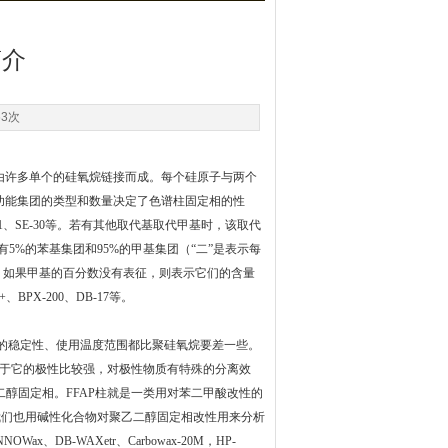
简介
63次
是由许多单个的硅氧烷链接而成。每个硅原子与两个
些功能集团的类型和数量决定了色谱柱固定相的性
-1、SE-30等。若有其他取代基取代甲基时，该取代
5%的苯基集团和95%的甲基集团（“二”是表示每
54等。如果甲基的百分数没有表征，则表示它们的含量
BPX-200、DB-17等。
二醇的稳定性、使用温度范围都比聚硅氧烷要差一些。
由于它的极性比较强，对极性物质有特殊的分离效
醇固定相。FFAP柱就是一类用对苯二甲酸改性的
，我们也用碱性化合物对聚乙二醇固定相改性用来分析
Wax、DB-WAXetr、Carbowax-20M，HP-